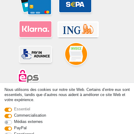
Nous utilisons des cookies sur notre site Web. Certains d’entre eux sont
© Copyright 2026 | Tous droits réservés. -Tous droits réservés – Les
essentiels, tandis que d’autres nous aident à améliorer ce site Web et
votre expérience.
prix indiqués par le Vendeur au moment de la commande sont libellés
en Euros TTC. Les conditions s’appliquent aux livraisons en France !
Essentiel
Commercialisation
Contact
Rétracter le contrat ici
Médias externes
PayPal