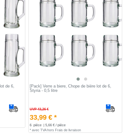
lot de 6,
[Pack] Verre a biere, Chope de bière lot de 6,
Styria - 0,5 litre
UVP 43,26 €
33,99 € *
6
pièce
| 5,66 € / pièce
*
avec TVA
hors
Frais de livraison