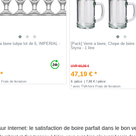
a biere tulipe lot de 6, IMPERIAL -
[Pack] Verre a biere, Chope de bière 
Styria - 1 litre
UVP 60,06 €
 *
47,19 € *
s
Frais de livraison
6
pièce
| 7,86 € / pièce
*
avec TVA
hors
Frais de livraison
r Internet: le satisfaction de boire parfait dans le bon v