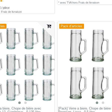
 *
*
avec TVA
hors
Frais de livraison
€ / pièce
s
Frais de livraison
cles
Pack d’articles
a biere, Chope de bière avec
[Pack] Verre a biere, Chope de bière 
de 12, Gambrinus - 0,125 litre
Premium, Lisse - 0,5 litre