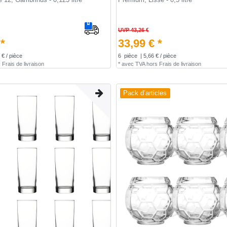
UVP 43,26 €
 *
33,99 € *
 € / pièce
6
pièce
| 5,66 € / pièce
s
Frais de livraison
*
avec TVA
hors
Frais de livraison
Pack d’articles