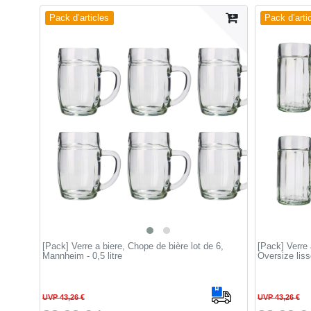
Pack d’articles
Pack d’arti
[Pack] Verre a biere, Chope de bière lot de 6,
[Pack] Verre 
Mannheim - 0,5 litre
Oversize lisse
UVP 43,26 €
UVP 43,26 €