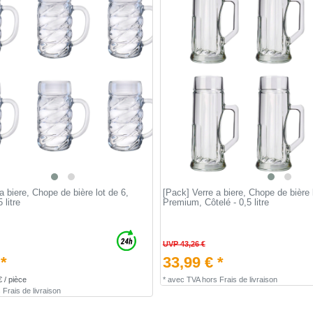
a biere, Chope de bière lot de 6,
[Pack] Verre a biere, Chope de bière 
 litre
Premium, Côtelé - 0,5 litre
UVP 43,26 €
 *
33,99 € *
€ / pièce
*
avec TVA
hors
Frais de livraison
s
Frais de livraison