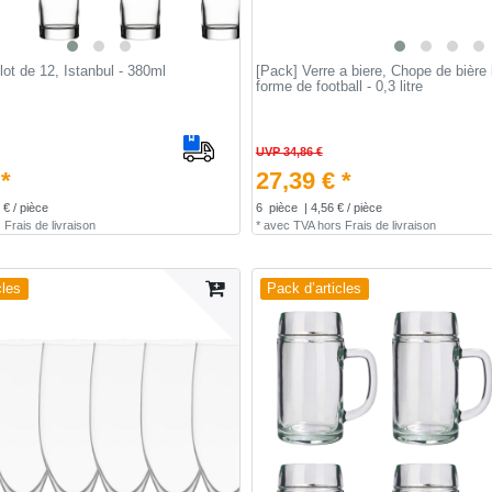
 lot de 12, Istanbul - 380ml
[Pack] Verre a biere, Chope de bière 
forme de football - 0,3 litre
UVP 34,86 €
 *
27,39 € *
 € / pièce
6
pièce
| 4,56 € / pièce
s
Frais de livraison
*
avec TVA
hors
Frais de livraison
cles
Pack d’articles