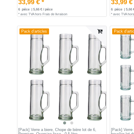
33,99 € *
33,99 €
6
pièce
| 5,66 € / pièce
6
pièce
| 5,66 
*
avec TVA
hors
Frais de livraison
*
avec TVA
hor
Pack d’articles
Pack d’arti
[Pack] Verre a biere, Chope de bière lot de 6,
[Pack] Verre 
Premium, Oversize lisse - 0,5 litre
bouclier lot 