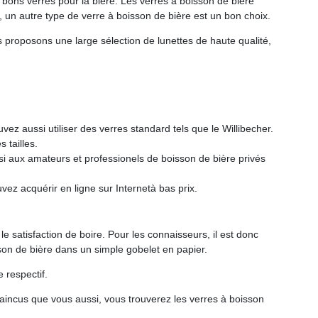
 bons verres pour la bière. Les verres à boisson de bière
, un autre type de verre à boisson de bière est un bon choix.
s proposons une large sélection de lunettes de haute qualité,
z aussi utiliser des verres standard tels que le Willibecher.
 tailles.
ssi aux amateurs et professionels de boisson de bière privés
ez acquérir en ligne sur Internetà bas prix.
e satisfaction de boire. Pour les connaisseurs, il est donc
son de bière dans un simple gobelet en papier.
 respectif.
vaincus que vous aussi, vous trouverez les verres à boisson