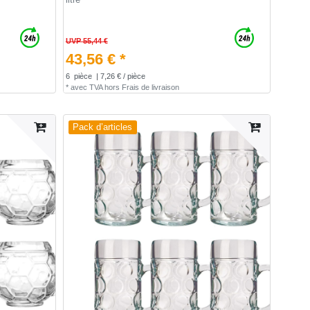
UVP 55,44 €
43,56 € *
6
pièce
| 7,26 € / pièce
*
avec TVA
hors
Frais de livraison
Pack d’articles