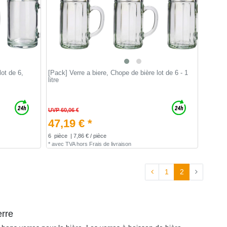
lot de 6,
[Pack] Verre a biere, Chope de bière lot de 6 - 1
litre
UVP 60,06 €
47,19 € *
6
pièce
| 7,86 € / pièce
*
avec TVA
hors
Frais de livraison
1
2
erre