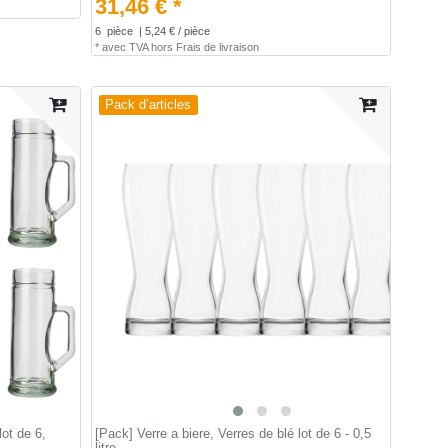
31,46 € *
6
pièce
| 5,24 € / pièce
*
avec TVA
hors
Frais de livraison
Pack d’articles
lot de 6,
[Pack] Verre a biere, Verres de blé lot de 6 - 0,5
litre