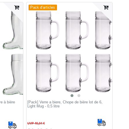
Pack d’articles
re à bière
[Pack] Verre a biere, Chope de bière lot de 6,
Light Mug - 0,5 litre
UVP 40,04 €