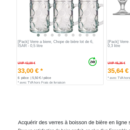
[Pack] Verre a biere, Chope de bière lot de 6,
[Pack] Verre 
ISAR - 0,5 litre
0,3 litre
UVP 42,00 €
UVP 45,36 €
33,00 € *
35,64 €
6
pièce
| 5,50 € / pièce
*
avec TVA
hor
*
avec TVA
hors
Frais de livraison
Acquérir des verres à boisson de bière en ligne su