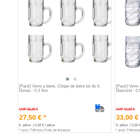
[Pack] Verre a biere, Chope de bière lot de 6,
[Pack] Verre 
Donau - 0,3 litre
Diamond - 0,5
UVP 35,00 €
UVP 42,00 €
27,50 € *
33,00 €
6
pièce
| 4,58 € / pièce
6
pièce
| 5,50 
*
avec TVA
hors
Frais de livraison
*
avec TVA
hor