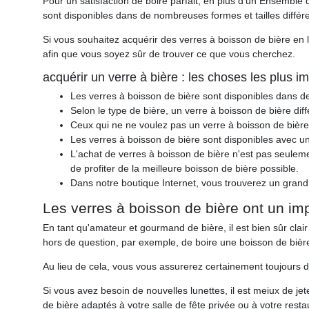
Pour un satisfaction de boire parfait, en plus d'un Ensemble 
sont disponibles dans de nombreuses formes et tailles différe
Si vous souhaitez acquérir des verres à boisson de bière en 
afin que vous soyez sûr de trouver ce que vous cherchez.
acquérir un verre à bière : les choses les plus i
Les verres à boisson de bière sont disponibles dans de
Selon le type de bière, un verre à boisson de bière diff
Ceux qui ne ne voulez pas un verre à boisson de bière 
Les verres à boisson de bière sont disponibles avec une 
L'achat de verres à boisson de bière n'est pas seuleme
de profiter de la meilleure boisson de bière possible.
Dans notre boutique Internet, vous trouverez un grand 
Les verres à boisson de bière ont un impac
En tant qu'amateur et gourmand de bière, il est bien sûr clair
hors de question, par exemple, de boire une boisson de bièr
Au lieu de cela, vous vous assurerez certainement toujours d'u
Si vous avez besoin de nouvelles lunettes, il est meiux de j
de bière adaptés à votre salle de fête privée ou à votre resta