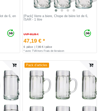
lot de 6, en
[Pack] Verre a biere, Chope de bière lot de 6,
ISAR - 1 litre
UVP 60,06 €
47,19 € *
6
pièce
| 7,86 € / pièce
*
avec TVA
hors
Frais de livraison
Pack d’articles