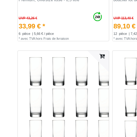
UVP 43,26 €
UVP 113,40 €
33,99 € *
89,10 €
6
pièce
| 5,66 € / pièce
12
pièce
| 7,42
*
avec TVA
hors
Frais de livraison
*
avec TVA
hor