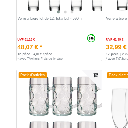
Verre a biere lot de 12, Istanbul - 590ml
Verre a biere
UVP 61,18 €
UVP 41,99 €
48,07 € *
32,99 €
12
pièce
| 4,01 € / pièce
12
pièce
| 2,75
*
avec TVA
hors
Frais de livraison
*
avec TVA
hor
Pack d’articles
Pack d’arti