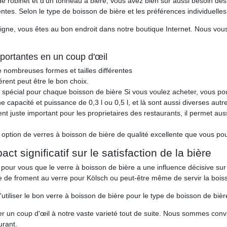
de robinet et d'un tonneau à bière, vous avez bien sûr aussi besoin des
ntes. Selon le type de boisson de bière et les préférences individuelles
ligne, vous êtes au bon endroit dans notre boutique Internet. Nous vou
mportantes en un coup d'œil
 nombreuses formes et tailles différentes
érent peut être le bon choix.
spécial pour chaque boisson de bière Si vous voulez acheter, vous pouve
capacité et puissance de 0,3 l ou 0,5 l, et là sont aussi diverses autres
nt juste important pour les proprietaires des restaurants, il permet au
option de verres à boisson de bière de qualité excellente que vous pouv
t significatif sur le satisfaction de la bière
 pour vous que le verre à boisson de bière a une influence décisive sur l
e de froment au verre pour Kölsch ou peut-être même de servir la bois
tiliser le bon verre à boisson de bière pour le type de boisson de bière
eter un coup d'œil à notre vaste varieté tout de suite. Nous sommes con
urant.