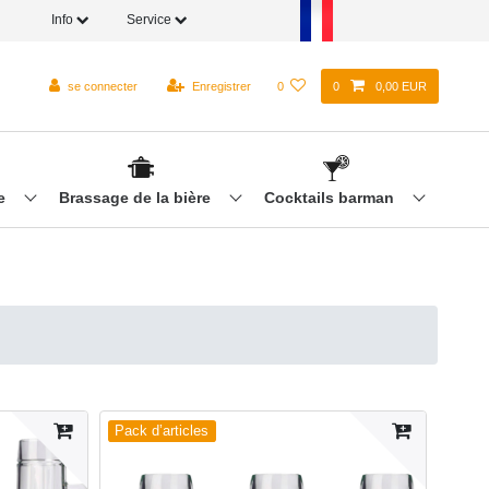
Info
Service
se connecter
Enregistrer
0
0
0,00 EUR
re
Brassage de la bière
Cocktails barman
Pack d’articles