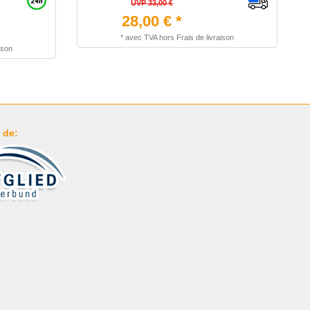
UVP 33,00 €
28,00 € *
*
avec TVA
hors
Frais de livraison
ison
 de: