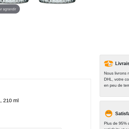
ur agrandir
Livrai
Nous livrons 
DHL, votre co
en peu de te
a, 210 ml
Satisf
Plus de 95% d