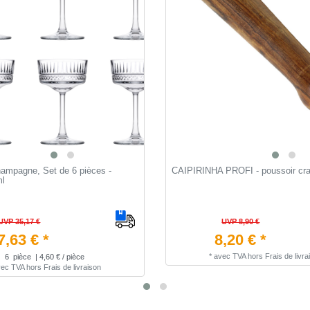
ampagne, Set de 6 pièces -
CAIPIRINHA PROFI - poussoir cra
ml
UVP 35,17 €
UVP 8,90 €
7,63 € *
8,20 € *
*
avec TVA
hors
Frais de livra
6
pièce
| 4,60 € / pièce
vec TVA
hors
Frais de livraison