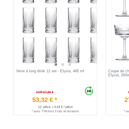
Verre à long drink 12 set - Elysia, 445 ml
Coupe de ch
Elysia, 260
UVP 67,86 €
53,32 € *
2
12
pièce
| 4,44 € / pièce
*
avec TVA
hors
Frais de livraison
*
a