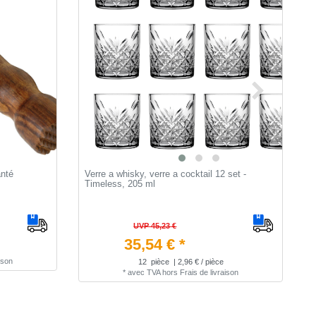
nté
Verre a whisky, verre a cocktail 12 set -
J
Timeless, 205 ml
(
UVP 45,23 €
35,54 € *
ison
12
pièce
| 2,96 € / pièce
*
avec TVA
hors
Frais de livraison