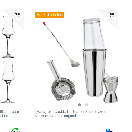
Pack d’articles
 90 ml, pour
[Pack] Set cocktail - Boston Shaker avec
V
 fins
verre mélangeur original
E