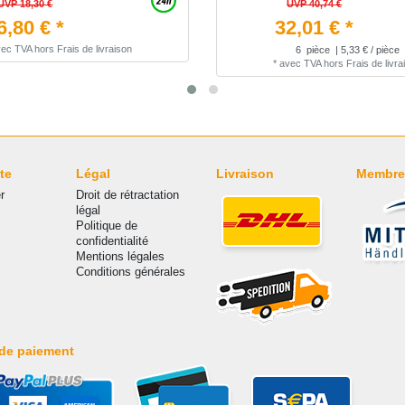
UVP 18,30 €
UVP 40,74 €
6,80 € *
32,01 € *
vec TVA
hors
Frais de livraison
6
pièce
| 5,33 € / pièce
*
avec TVA
hors
Frais de livra
te
Légal
Livraison
Membre
r
Droit de rétractation
légal
Politique de
confidentialité
Mentions légales
Conditions générales
de paiement