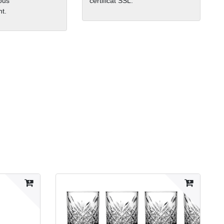
nous
certificat SSL.
t.