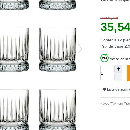
Fabricant:
ich-zapfe
UVP 45,23 €
35,5
Contenu
12
piè
Prix de base
2,9
Votre comm
Liste de souha
* avec TVA hors
Frais