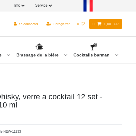
Info
Service
se connecter
Enregistrer
0
0
0,00 EUR
re
Brassage de la bière
Cocktails barman
hisky, verre a cocktail 12 set -
10 ml
cle
NEW-11233