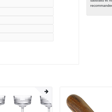
satisfaits et 
recommanden