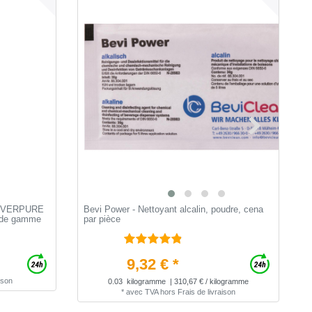
 - EVERPURE
Bevi Power - Nettoyant alcalin, poudre, сena
L
t de gamme
par pièce
v
9,32 € *
ison
0.03
kilogramme
| 310,67 € / kilogramme
*
avec TVA
hors
Frais de livraison