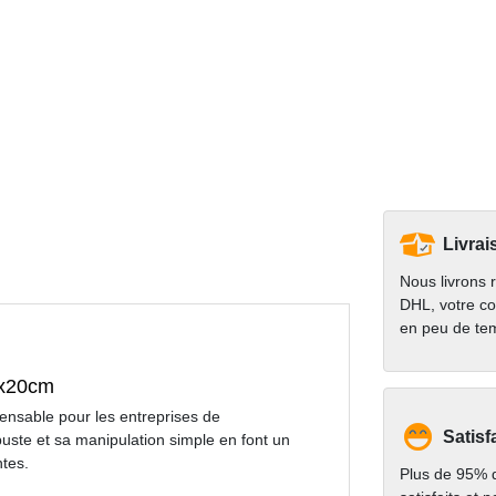
Livrai
Nous livrons 
DHL, votre co
en peu de te
0x20cm
pensable pour les entreprises de
Satisf
obuste et sa manipulation simple en font un
ntes.
Plus de 95% d