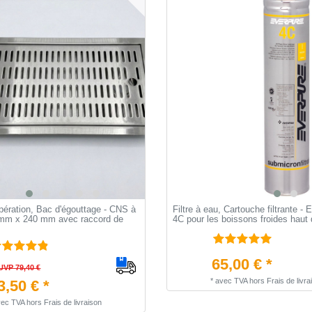
pération, Bac d'égouttage - CNS à
Filtre à eau, Cartouche filtrante
 mm x 240 mm avec raccord de
4C pour les boissons froides hau
65,00 € *
UVP 79,40 €
*
avec TVA
hors
Frais de livra
3,50 € *
vec TVA
hors
Frais de livraison