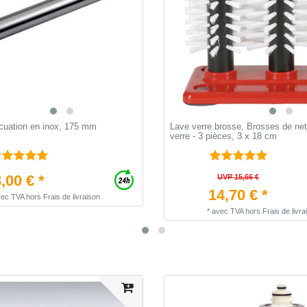
cuation en inox, 175 mm
Lave verre brosse, Brosses de ne
verre - 3 pièces, 3 x 18 cm
,00 € *
UVP 15,66 €
14,70 € *
vec TVA
hors
Frais de livraison
*
avec TVA
hors
Frais de livra