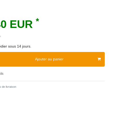
*
40 EUR
e
dier sous 14 jours.
Ajouter au panier
its
 de livraison