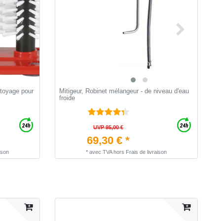
ttoyage pour
Mitigeur, Robinet mélangeur - de niveau d'eau
B
froide
b
UVP 95,00 €
69,30 € *
ison
*
avec TVA
hors
Frais de livraison