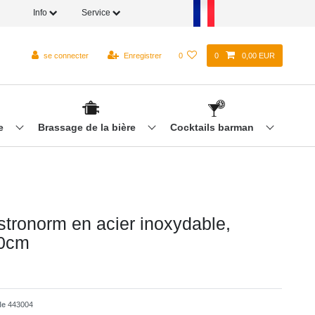
Info
Service
se connecter
Enregistrer
0
0
0,00 EUR
re
Brassage de la bière
Cocktails barman
stronorm en acier inoxydable,
0cm
cle
443004