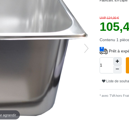
Fabricant:
ich-zapfe
UVP 124,00 €
105,
Contenu
1
pièc
Prêt à expé
Liste de souha
* avec TVA hors
Frais
ur agrandir