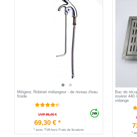
Mitigeur, Robinet mélangeur - de niveau d'eau
Bac de récu
froide
insérer 440
vidange
UVP 95,00 €
69,30 € *
7
*
avec TVA
hors
Frais de livraison
*
a