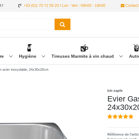
 !
+33 (0)1 70 72 59 20 / Lun - Ven : 09h00 - 18h00
Contact
ère
Hygiène
Tireuses Marmite à vin chaud
Aut
n acier inoxydable, 24x30x20cm
Ich-zapfe
Evier Ga
24x30x2
Référence de l’arti