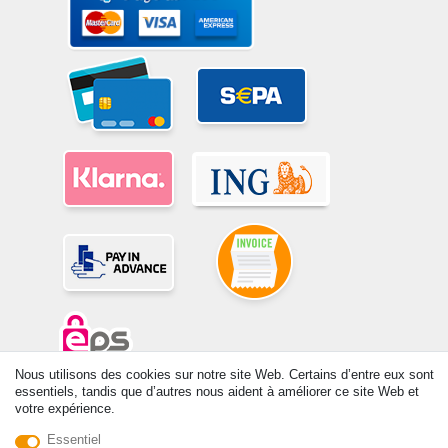
Nous utilisons des cookies sur notre site Web. Certains d’entre eux sont
essentiels, tandis que d’autres nous aident à améliorer ce site Web et
© Copyright 2026 | Tous droits réservés. -Tous droits réservés – Les
votre expérience.
prix indiqués par le Vendeur au moment de la commande sont libellés
en Euros TTC. Les conditions s’appliquent aux livraisons en France !
Essentiel