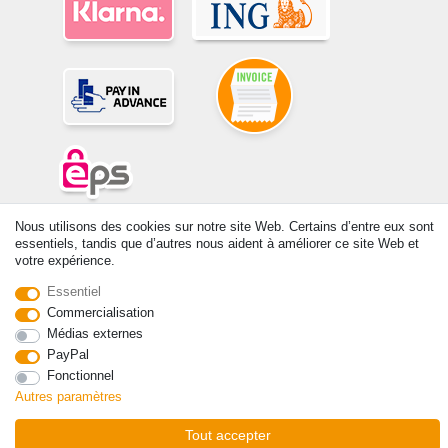
Nous utilisons des cookies sur notre site Web. Certains d’entre eux sont
© Copyright 2026 | Tous droits réservés. -Tous droits réservés – Les
essentiels, tandis que d’autres nous aident à améliorer ce site Web et
prix indiqués par le Vendeur au moment de la commande sont libellés
votre expérience.
en Euros TTC. Les conditions s’appliquent aux livraisons en France !
Essentiel
Commercialisation
Contact
Rétracter le contrat ici
Médias externes
PayPal
Fonctionnel
Autres paramètres
Tout accepter