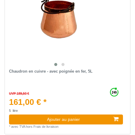
Chaudron en cuivre - avec poignée en fer, 5L
UVP 189,50 €
161,00 € *
5
litre
Ajouter au panier
*
avec TVA
hors
Frais de livraison