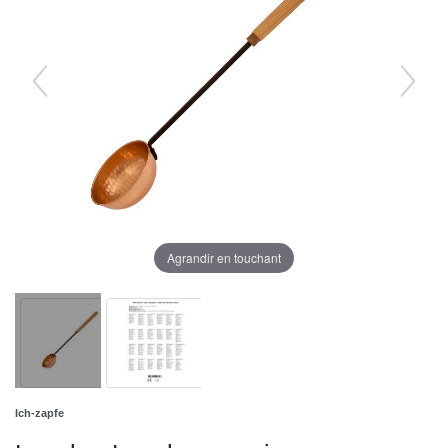
Agrandir en touchant
Ich-zapfe