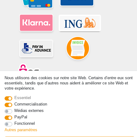
Nous utilisons des cookies sur notre site Web. Certains d’entre eux sont
essentiels, tandis que d’autres nous aident à améliorer ce site Web et
votre expérience.
© Copyright 2026 | Tous droits réservés. -Tous droits réservés – Les
prix indiqués par le Vendeur au moment de la commande sont libellés
Essentiel
en Euros TTC. Les conditions s’appliquent aux livraisons en France !
Commercialisation
Médias externes
Contact
Rétracter le contrat ici
PayPal
Fonctionnel
Autres paramètres