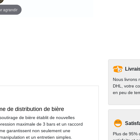
ur agrandir
Livrai
Nous livrons 
DHL, votre co
en peu de te
e de distribution de bière
utirage de bière établit de nouvelles
Satisf
pression maximale de 3 bars et un raccord
gamme garantissent non seulement une
Plus de 95% d
anipulation et un entretien simples.