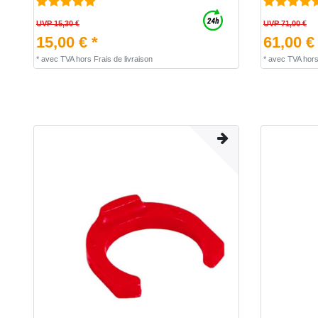
UVP 15,30 €
UVP 71,00 €
15,00 € *
61,00 €
*
avec TVA
hors
Frais de livraison
*
avec TVA
hor