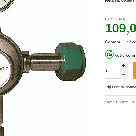
Fabricant:
ich-zapfe
UVP 111,15 €
109,
Contenu
1
pièc
Votre comm
Liste de souha
* avec TVA hors
Frais