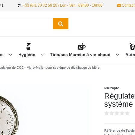
 !
+33 (0)1 70 72 59 20 / Lun - Ven : 09h00 - 18h00
Contact
ère
Hygiène
Tireuses Marmite à vin chaud
Aut
ulateur de CO2 - Micro-Matic, pour système de distribution de bière
Ich-zapfe
Régulate
système d
Référence de l’arti