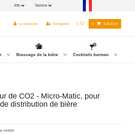
Info
Service
se connecter
Enregistrer
0
0
0,00 EUR
re
Brassage de la bière
Cocktails barman
ur de CO2 - Micro-Matic, pour
e distribution de bière
cle
443584