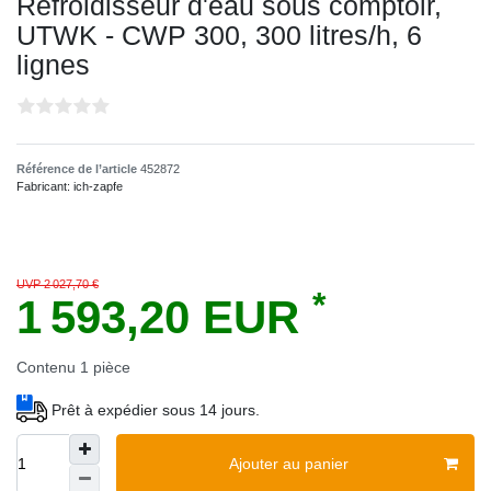
Refroidisseur d'eau sous comptoir,
UTWK - CWP 300, 300 litres/h, 6
lignes
Référence de l’article
452872
Fabricant:
ich-zapfe
UVP 2 027,70 €
*
1 593,20 EUR
Contenu
1
pièce
Prêt à expédier sous 14 jours.
Ajouter au panier