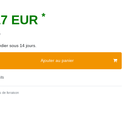
*
17 EUR
e
dier sous 14 jours.
Ajouter au panier
its
 de livraison