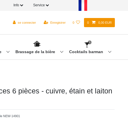
Info
Service
se connecter
Enregistrer
0
0
0,00 EUR
re
Brassage de la bière
Cocktails barman
ces 6 pièces - cuivre, étain et laiton
cle
NEW-14901