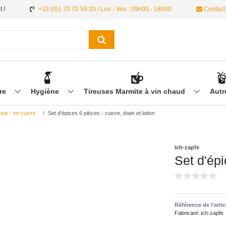
 !
+33 (0)1 70 72 59 20 / Lun - Ven : 09h00 - 18h00
Contact
ère
Hygiène
Tireuses Marmite à vin chaud
Aut
ine - en cuivre
Set d'épices 6 pièces - cuivre, étain et laiton
Ich-zapfe
Set d'épi
Référence de l’arti
Fabricant:
ich-zapfe