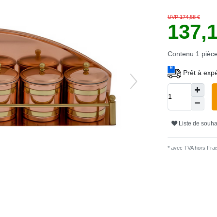
UVP 174,58 €
137,
Contenu
1
pièc
Prêt à expé
Liste de souha
* avec TVA hors
Frais