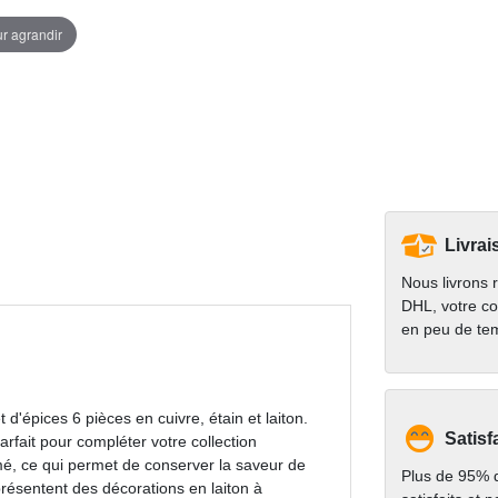
ur agrandir
Livrai
Nous livrons 
DHL, votre co
en peu de te
d'épices 6 pièces en cuivre, étain et laiton.
Satisf
parfait pour compléter votre collection
amé, ce qui permet de conserver la saveur de
Plus de 95% d
présentent des décorations en laiton à