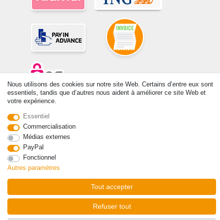
Nous utilisons des cookies sur notre site Web. Certains d’entre eux sont
essentiels, tandis que d’autres nous aident à améliorer ce site Web et
votre expérience.
© Copyright 2026 | Tous droits réservés. -Tous droits réservés – Les
prix indiqués par le Vendeur au moment de la commande sont libellés
Essentiel
en Euros TTC. Les conditions s’appliquent aux livraisons en France !
Commercialisation
Médias externes
Contact
Rétracter le contrat ici
PayPal
Fonctionnel
Autres paramètres
Tout accepter
Refuser tout