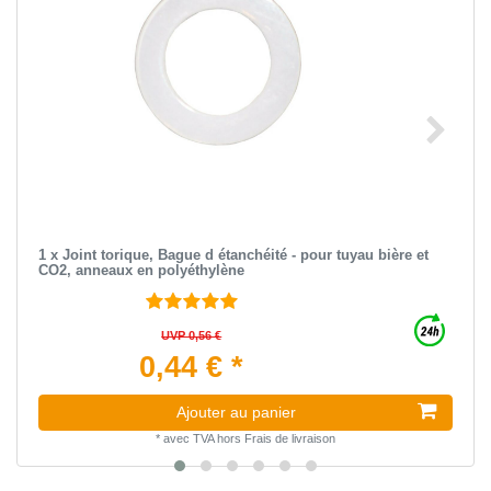
1 x Joint torique, Bague d étanchéité - pour tuyau bière et
CO2, anneaux en polyéthylène
UVP 0,56 €
0,44 € *
Ajouter au panier
*
avec TVA
hors
Frais de livraison