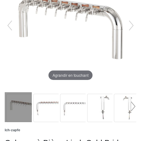
Agrandir en touchant
Ich-zapfe