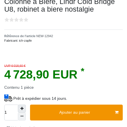
Colonne à Bière, Lindr Cold Bridge
U8, robinet a biere nostalgie
Référence de l’article
NEW-12942
Fabricant:
ich-zapfe
UVP 6 018,60 €
*
4 728,90 EUR
Contenu
1
pièce
Prêt à expédier sous 14 jours.
Ajouter au panier