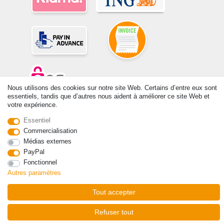
Nous utilisons des cookies sur notre site Web. Certains d’entre eux sont
essentiels, tandis que d’autres nous aident à améliorer ce site Web et
votre expérience.
© Copyright 2026 | Tous droits réservés. -Tous droits réservés – Les
prix indiqués par le Vendeur au moment de la commande sont libellés
Essentiel
en Euros TTC. Les conditions s’appliquent aux livraisons en France !
Commercialisation
Médias externes
Contact
Rétracter le contrat ici
PayPal
Fonctionnel
Autres paramètres
Tout accepter
Refuser tout