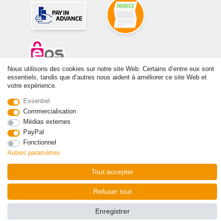
Nous utilisons des cookies sur notre site Web. Certains d’entre eux sont
essentiels, tandis que d’autres nous aident à améliorer ce site Web et
© Copyright 2026 | Tous droits réservés. -Tous droits réservés – Les
votre expérience.
prix indiqués par le Vendeur au moment de la commande sont libellés
en Euros TTC. Les conditions s’appliquent aux livraisons en France !
Essentiel
Commercialisation
Médias externes
Contact
Rétracter le contrat ici
PayPal
Fonctionnel
Autres paramètres
Tout accepter
Refuser tout
Enregistrer