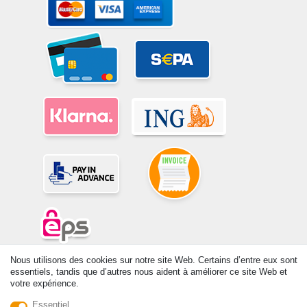
Nous utilisons des cookies sur notre site Web. Certains d’entre eux sont
© Copyright 2026 | Tous droits réservés. -Tous droits réservés – Les
essentiels, tandis que d’autres nous aident à améliorer ce site Web et
prix indiqués par le Vendeur au moment de la commande sont libellés
votre expérience.
en Euros TTC. Les conditions s’appliquent aux livraisons en France !
Essentiel