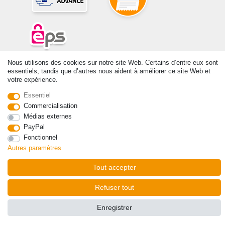
Nous utilisons des cookies sur notre site Web. Certains d’entre eux sont
© Copyright 2026 | Tous droits réservés. -Tous droits réservés – Les
essentiels, tandis que d’autres nous aident à améliorer ce site Web et
prix indiqués par le Vendeur au moment de la commande sont libellés
votre expérience.
en Euros TTC. Les conditions s’appliquent aux livraisons en France !
Essentiel
Commercialisation
Contact
Rétracter le contrat ici
Médias externes
PayPal
Fonctionnel
Autres paramètres
Tout accepter
Refuser tout
Enregistrer