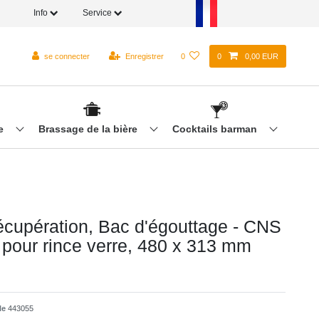
Info
Service
se connecter
Enregistrer
0
0
0,00 EUR
re
Brassage de la bière
Cocktails barman
écupération, Bac d'égouttage - CNS
r pour rince verre, 480 x 313 mm
cle
443055