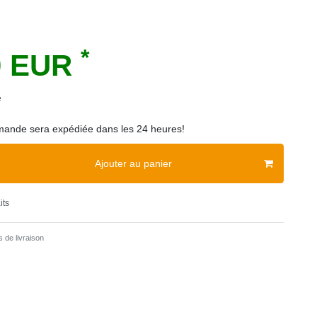
*
0 EUR
e
ande sera expédiée dans les 24 heures!
Ajouter au panier
its
 de livraison