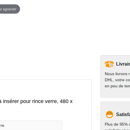
ur agrandir
Livrai
Nous livrons 
DHL, votre co
en peu de te
insérer pour rince verre, 480 x
Satisf
Plus de 95% d
rre