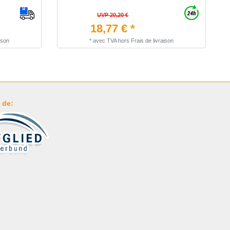
UVP 20,20 €
18,77 € *
ison
*
avec TVA
hors
Frais de livraison
 de: