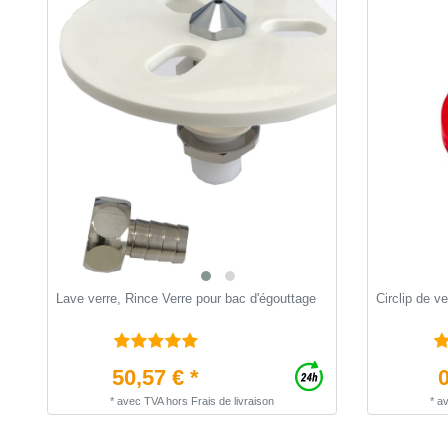
Lave verre, Rince Verre pour bac d'égouttage
Circlip de ve
50,57 € *
0
*
avec TVA
hors
Frais de livraison
*
a