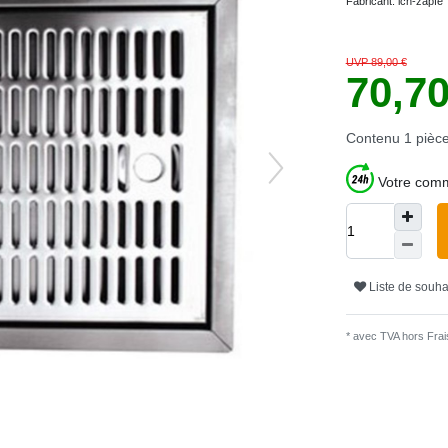
Fabricant:
ich-zapfe
UVP 89,00 €
70,7
Contenu
1
pièc
Votre comm
Liste de souha
* avec TVA hors
Frais