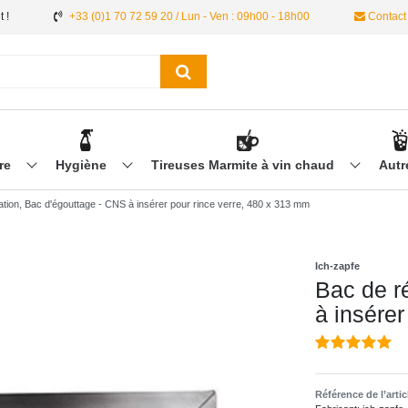
 !
+33 (0)1 70 72 59 20 / Lun - Ven : 09h00 - 18h00
Contact
ère
Hygiène
Tireuses Marmite à vin chaud
Aut
tion, Bac d'égouttage - CNS à insérer pour rince verre, 480 x 313 mm
Ich-zapfe
Bac de r
à insére
Référence de l’arti