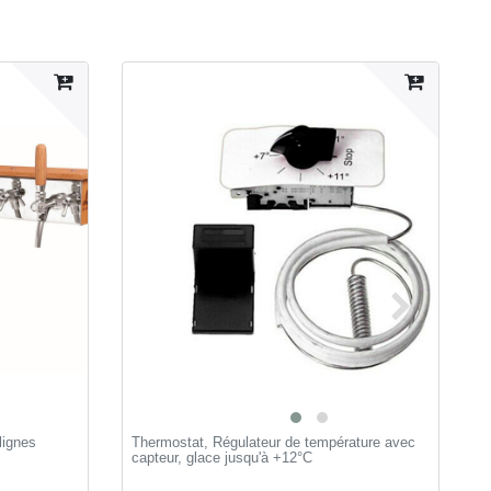
lignes
Thermostat, Régulateur de température avec
M
capteur, glace jusqu'à +12°C
c