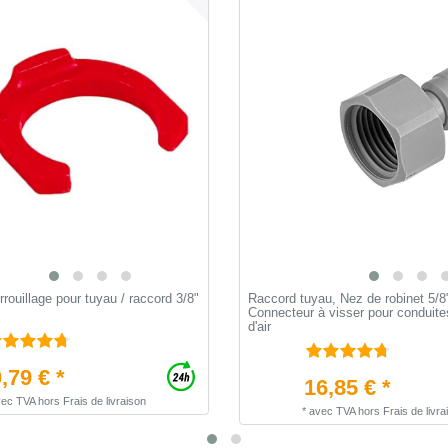
rrouillage pour tuyau / raccord 3/8"
Raccord tuyau, Nez de robinet 5/8"
Connecteur à visser pour conduites
d'air
,79 € *
16,85 € *
vec TVA
hors
Frais de livraison
*
avec TVA
hors
Frais de livra