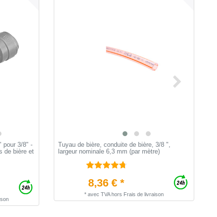
 pour 3/8" -
Tuyau de bière, conduite de bière, 3/8 ",
R
 de bière et
largeur nominale 6,3 mm (par mètre)
c
8,36 € *
*
avec TVA
hors
Frais de livraison
ison