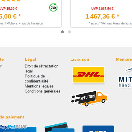
UVP 15,30 €
UVP 1 867,54 €
5,00 € *
1 467,36 € *
vec TVA
hors
Frais de livraison
*
avec TVA
hors
Frais de livra
te
Légal
Livraison
Membre
r
Droit de rétractation
légal
Politique de
confidentialité
Mentions légales
Conditions générales
de paiement