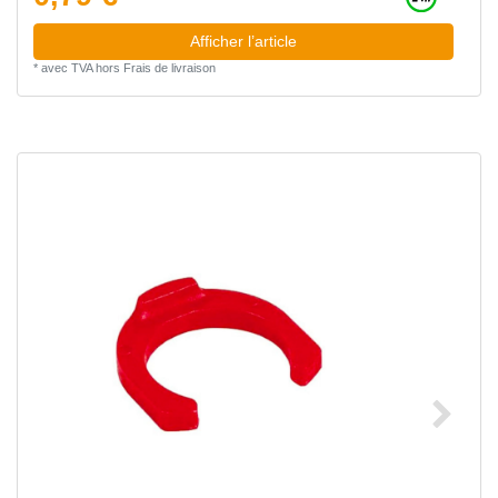
Afficher l’article
*
avec TVA
hors
Frais de livraison