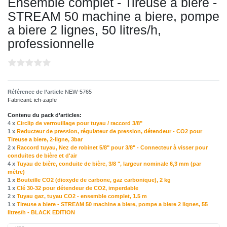
Ensemble complet - Tireuse a biere -
STREAM 50 machine a biere, pompe
a biere 2 lignes, 50 litres/h,
professionnelle
Référence de l’article
NEW-5765
Fabricant:
ich-zapfe
Contenu du pack d’articles:
4 x
Circlip de verrouillage pour tuyau / raccord 3/8"
1 x
Reducteur de pression, régulateur de pression, détendeur - CO2 pour
Tireuse a biere, 2-ligne, 3bar
2 x
Raccord tuyau, Nez de robinet 5/8" pour 3/8" - Connecteur à visser pour
conduites de bière et d'air
4 x
Tuyau de bière, conduite de bière, 3/8 ", largeur nominale 6,3 mm (par
mètre)
1 x
Bouteille CO2 (dioxyde de carbone, gaz carbonique), 2 kg
1 x
Clé 30-32 pour détendeur de CO2, imperdable
2 x
Tuyau gaz, tuyau CO2 - ensemble complet, 1.5 m
1 x
Tireuse a biere - STREAM 50 machine a biere, pompe a biere 2 lignes, 55
litres/h - BLACK EDITION