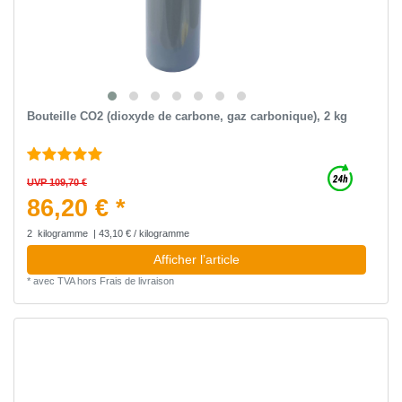
Bouteille CO2 (dioxyde de carbone, gaz carbonique), 2 kg
UVP 109,70 €
86,20 € *
2
kilogramme
| 43,10 € / kilogramme
Afficher l’article
*
avec TVA
hors
Frais de livraison