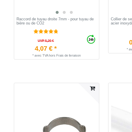
Raccord de tuyau droite 7mm - pour tuyau de
Collier de s
bière ou de CO2
acier inoxyd
0
UVP 5,20 €
4,07 € *
*
a
*
avec TVA
hors
Frais de livraison