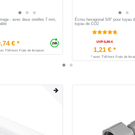
errage - avec deux oreilles 7 mm,
Écrou hexagonal 5/8" pour tuyau d
able
tuyau de CO2
,74 € *
UVP 5,95 €
1,21 € *
vec TVA
hors
Frais de livraison
*
avec TVA
hors
Frais de livra