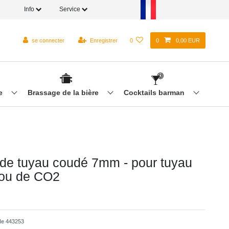
Info
Service
se connecter
Enregistrer
0
0
0,00 EUR
re
Brassage de la bière
Cocktails barman
de tuyau coudé 7mm - pour tuyau
 ou de CO2
cle
443253