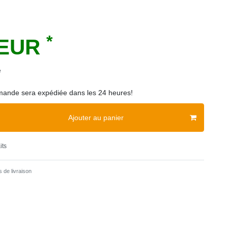
*
 EUR
e
ande sera expédiée dans les 24 heures!
Ajouter au panier
its
 de livraison