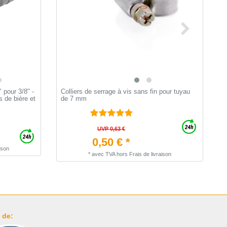
 pour 3/8" -
Colliers de serrage à vis sans fin pour tuyau
1
 de bière et
de 7 mm
t
UVP 0,63 €
0,50 € *
ison
*
avec TVA
hors
Frais de livraison
 de: