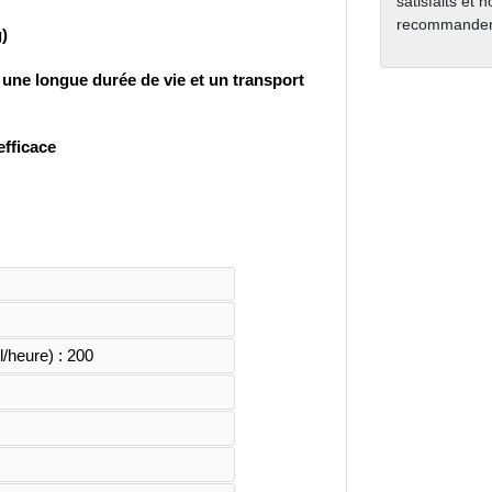
satisfaits et 
recommanden
)
une longue durée de vie et un transport 
efficace
l/heure) : 200