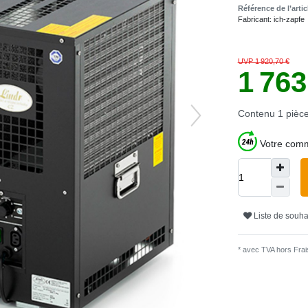
Référence de l’arti
Fabricant:
ich-zapfe
UVP 1 920,70 €
1 76
Contenu
1
pièc
Votre comm
Liste de souha
* avec TVA hors
Frais