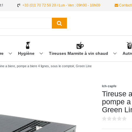
 !
+33 (0)1 70 72 59 20 / Lun - Ven : 09h00 - 18h00
Contact
ère
Hygiène
Tireuses Marmite à vin chaud
Aut
ne a biere, pompe a biere 4 lignes, sous le comptoir, Green Line
Ich-zapfe
Tireuse a
pompe a b
Green Li