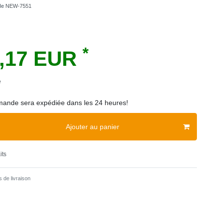
cle
NEW-7551
*
3,17 EUR
e
ande sera expédiée dans les 24 heures!
Ajouter au panier
its
 de livraison