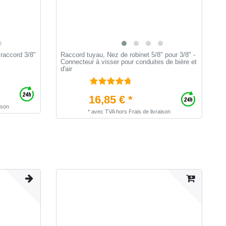
 raccord 3/8"
Raccord tuyau, Nez de robinet 5/8" pour 3/8" -
P
Connecteur à visser pour conduites de bière et
d
d'air
1
16,85 € *
ison
*
avec TVA
hors
Frais de livraison