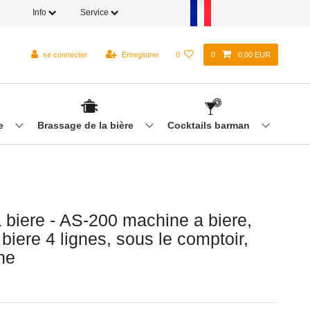
Info
Service
se connecter
Enregistrer
0
0
0,00 EUR
re
Brassage de la bière
Cocktails barman
 biere - AS-200 machine a biere,
iere 4 lignes, sous le comptoir,
ne