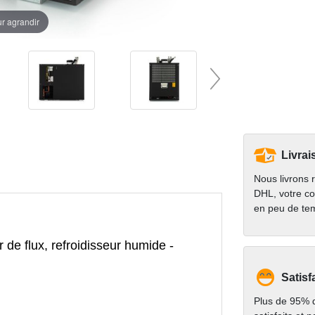
ur agrandir
Livrai
Nous livrons 
DHL, votre co
en peu de te
r de flux, refroidisseur humide -
Satisf
Plus de 95% d