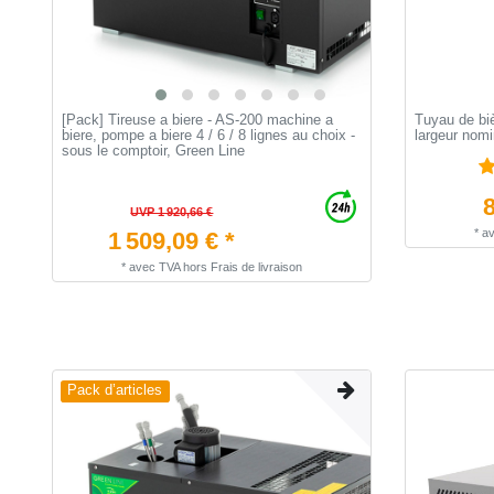
[Pack] Tireuse a biere - AS-200 machine a
Tuyau de biè
biere, pompe a biere 4 / 6 / 8 lignes au choix -
largeur nomi
sous le comptoir, Green Line
8
UVP 1 920,66 €
*
a
1 509,09 € *
*
avec TVA
hors
Frais de livraison
Pack d’articles