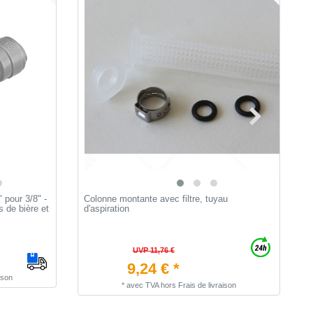
 pour 3/8" -
Colonne montante avec filtre, tuyau
[
 de bière et
d'aspiration
p
b
UVP 11,76 €
9,24 € *
ison
*
avec TVA
hors
Frais de livraison