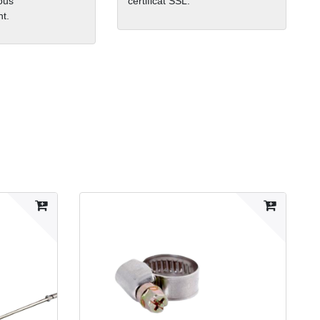
nous
certificat SSL.
t.