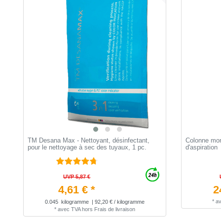
TM Desana Max - Nettoyant, désinfectant,
Colonne mont
pour le nettoyage à sec des tuyaux, 1 pc.
d'aspiration
UVP 5,87 €
4,61 € *
2
*
a
0.045
kilogramme
| 92,20 € / kilogramme
*
avec TVA
hors
Frais de livraison