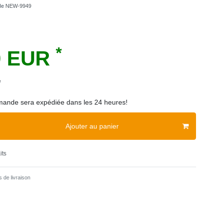
cle
NEW-9949
*
0 EUR
e
ande sera expédiée dans les 24 heures!
Ajouter au panier
its
 de livraison