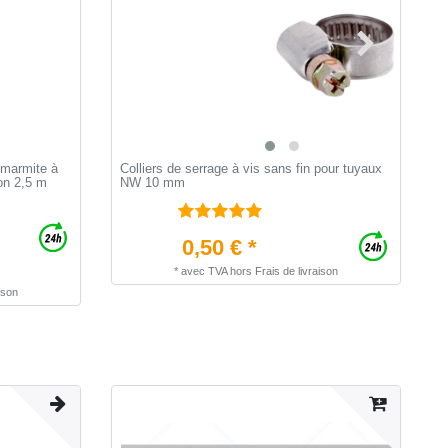
 marmite à
Colliers de serrage à vis sans fin pour tuyaux
B
ron 2,5 m
NW 10 mm
i
0,50 € *
*
avec TVA
hors
Frais de livraison
ison