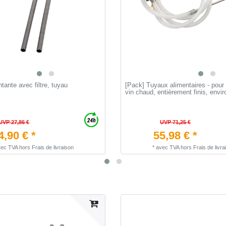
ante avec filtre, tuyau
[Pack] Tuyaux alimentaires - pour
vin chaud, entièrement finis, envi
UVP 27,86 €
UVP 71,25 €
4,90 € *
55,98 € *
vec TVA
hors
Frais de livraison
*
avec TVA
hors
Frais de livra