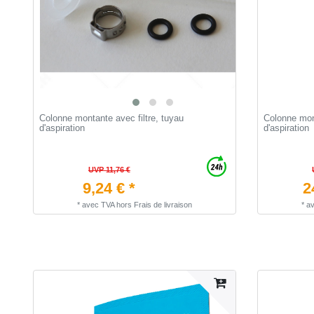
Colonne montante avec filtre, tuyau
Colonne mont
d'aspiration
d'aspiration
UVP 11,76 €
9,24 € *
2
*
avec TVA
hors
Frais de livraison
*
a