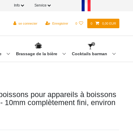
Info
Service
se connecter
Enregistrer
0
0
0,00 EUR
re
Brassage de la bière
Cocktails barman
boissons pour appareils à boissons
- 10mm complètement fini, environ