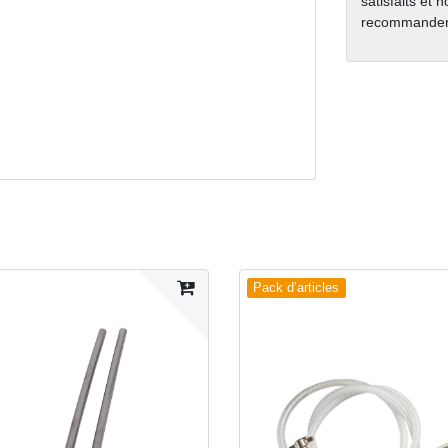
satisfaits et 
recommanden
Pack d’articles