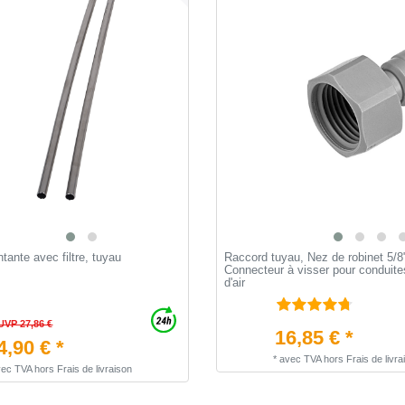
ante avec filtre, tuyau
Raccord tuyau, Nez de robinet 5/8"
Connecteur à visser pour conduites
d'air
UVP 27,86 €
16,85 € *
4,90 € *
*
avec TVA
hors
Frais de livra
vec TVA
hors
Frais de livraison