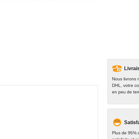
Livrai
Nous livrons 
DHL, votre co
en peu de te
Satisf
Plus de 95% d