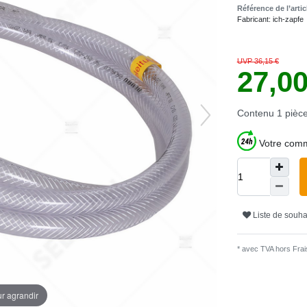
Référence de l’arti
Fabricant:
ich-zapfe
UVP 36,15 €
27,0
Contenu
1
pièc
Votre comm
Liste de souha
* avec TVA hors
Frais
ur agrandir