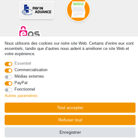
Nous utilisons des cookies sur notre site Web. Certains d’entre eux sont
essentiels, tandis que d’autres nous aident à améliorer ce site Web et
© Copyright 2026 | Tous droits réservés. -Tous droits réservés – Les
votre expérience.
prix indiqués par le Vendeur au moment de la commande sont libellés
en Euros TTC. Les conditions s’appliquent aux livraisons en France !
Essentiel
Commercialisation
Médias externes
Contact
Rétracter le contrat ici
PayPal
Fonctionnel
Autres paramètres
Tout accepter
Refuser tout
Enregistrer