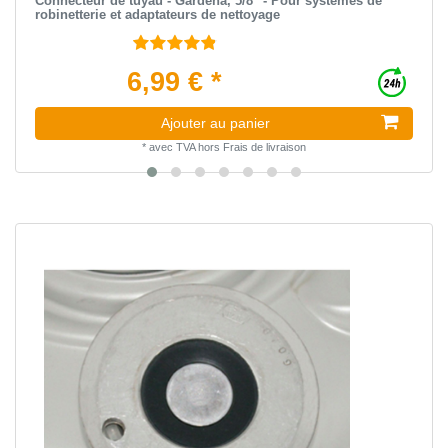
Connecteur de tuyau - Gardena, 5/8" - Pour systèmes de
robinetterie et adaptateurs de nettoyage
6,99 € *
Ajouter au panier
*
avec TVA
hors
Frais de livraison