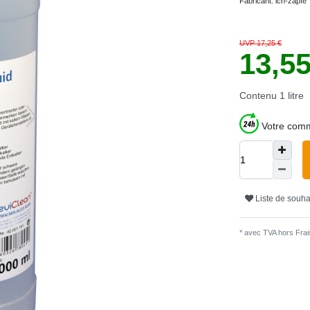
Fabricant:
ich-zapfe
UVP 17,25 €
13,5
Contenu
1
litre
Votre comm
Liste de souha
* avec TVA hors
Frais