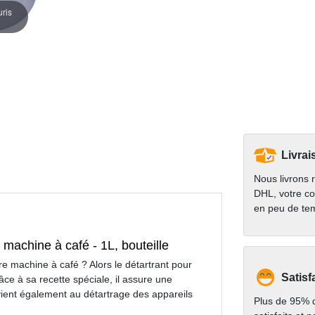
uris
Livrai
Nous livrons 
DHL, votre co
en peu de te
 machine à café - 1L, bouteille
e machine à café ? Alors le détartrant pour
Satisf
âce à sa recette spéciale, il assure une
nvient également au détartrage des appareils
Plus de 95% d