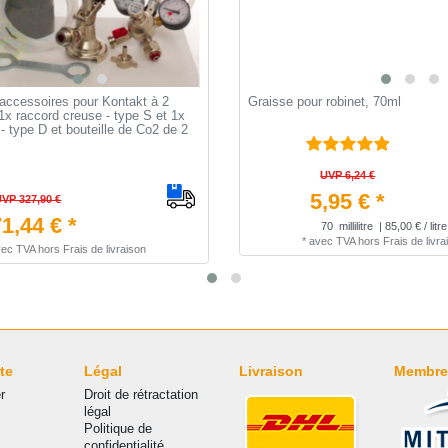
'accessoires pour Kontakt à 2
Graisse pour robinet, 70ml
1x raccord creuse - type S et 1x
 - type D et bouteille de Co2 de 2
UVP 6,24 €
5,95 € *
UVP 327,90 €
1,44 € *
70
millilitre
| 85,00 € / litre
*
avec TVA
hors
Frais de livra
vec TVA
hors
Frais de livraison
te
Légal
Livraison
Membre
r
Droit de rétractation
légal
Politique de
confidentialité