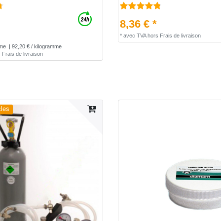
8,36 € *
*
avec TVA
hors
Frais de livraison
me
| 92,20 € / kilogramme
s
Frais de livraison
cles