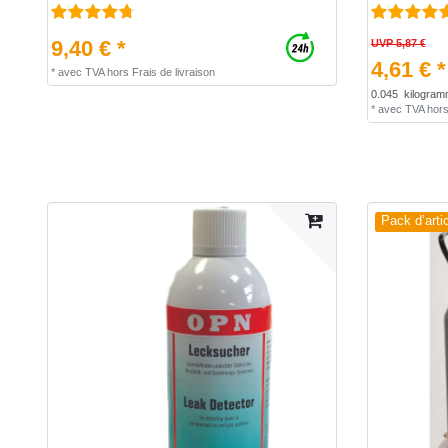
9,40 € *
UVP 5,87 €
4,61 € *
*
avec TVA
hors
Frais de livraison
0.045
kilogram
*
avec TVA
hor
Pack d’arti