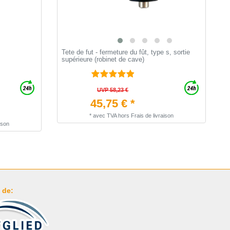
Tete de fut - fermeture du fût, type s, sortie
C
supérieure (robinet de cave)
UVP 58,23 €
45,75 € *
*
avec TVA
hors
Frais de livraison
ison
 de: