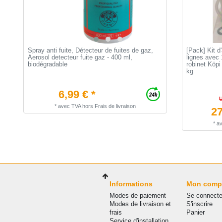
Spray anti fuite, Détecteur de fuites de gaz,
[Pack] Kit d
Aerosol detecteur fuite gaz - 400 ml,
lignes avec 
biodégradable
robinet Köpi
kg
6,99 € *
*
avec TVA
hors
Frais de livraison
27
*
a
Informations
Mon comp
Modes de paiement
Se connecte
Modes de livraison et
S'inscrire
frais
Panier
Service d'installation