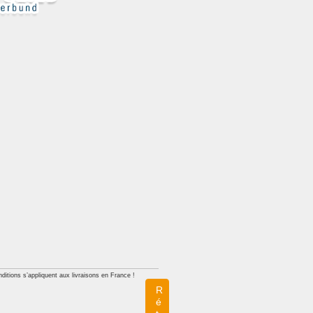
ditions s’appliquent aux livraisons en France !
R
é