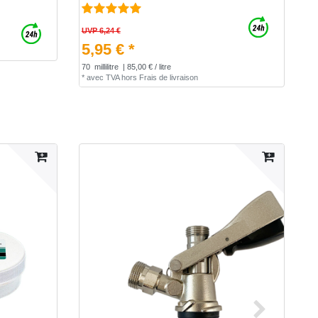
UVP 6,24 €
5,95 € *
70
millilitre
| 85,00 € / litre
*
avec TVA
hors
Frais de livraison