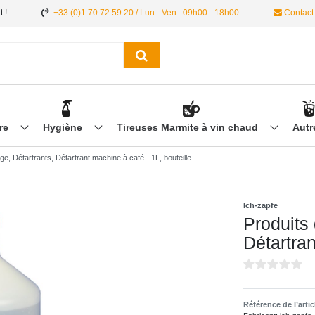
 !
+33 (0)1 70 72 59 20 / Lun - Ven : 09h00 - 18h00
Contact
ère
Hygiène
Tireuses Marmite à vin chaud
Aut
ge, Détartrants, Détartrant machine à café - 1L, bouteille
Ich-zapfe
Produits 
Détartran
Référence de l’arti