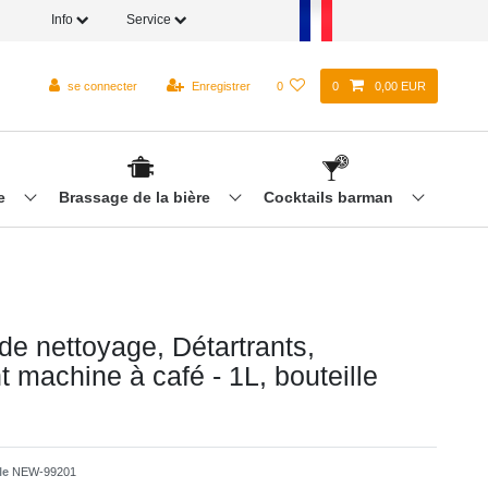
Info
Service
se connecter
Enregistrer
0
0
0,00 EUR
re
Brassage de la bière
Cocktails barman
de nettoyage, Détartrants,
t machine à café - 1L, bouteille
cle
NEW-99201