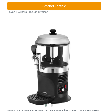
Afficher l’article
*
avec TVA
hors
Frais de livraison
Machine a chocolat chaud, chocolatière Saro - modèle Nina,