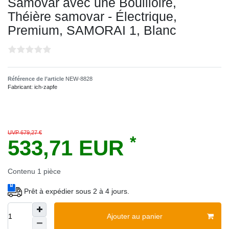
Samovar avec une Bouilloire,
Théière samovar - Électrique,
Premium, SAMORAI 1, Blanc
Référence de l’article
NEW-8828
Fabricant:
ich-zapfe
UVP 679,27 €
*
533,71 EUR
Contenu
1
pièce
Prêt à expédier sous 2 à 4 jours.
Ajouter au panier