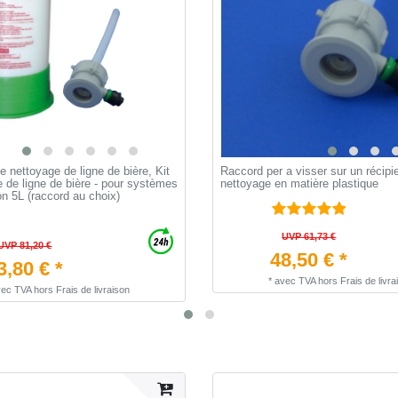
e nettoyage de ligne de bière, Kit
Raccord per a visser sur un récipi
 de ligne de bière - pour systèmes
nettoyage en matière plastique
ion 5L (raccord au choix)
UVP 61,73 €
UVP 81,20 €
48,50 € *
3,80 € *
*
avec TVA
hors
Frais de livra
vec TVA
hors
Frais de livraison