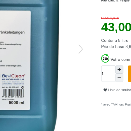
Fabricant:
ich-zapfe
UVP 51,00 €
43,0
Contenu
5
litre
Prix de base
8,6
Votre comm
Liste de souha
* avec TVA hors
Frais