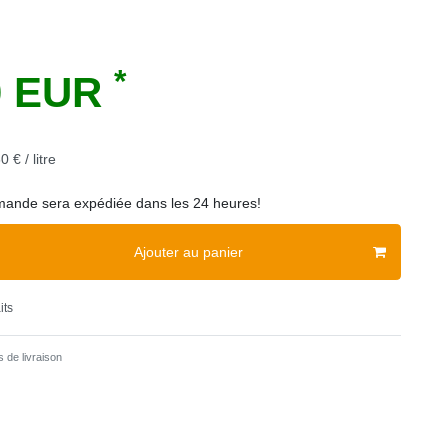
*
0 EUR
0 € / litre
ande sera expédiée dans les 24 heures!
Ajouter au panier
its
 de livraison