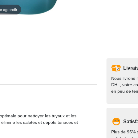
ur agrandir
Livrai
Nous livrons 
DHL, votre co
en peu de te
n optimale pour nettoyer les tuyaux et les
Satisf
e élimine les saletés et dépôts tenaces et
Plus de 95% d