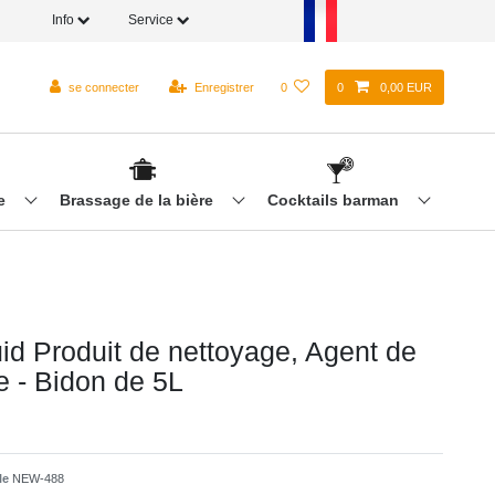
Info
Service
se connecter
Enregistrer
0
0
0,00 EUR
re
Brassage de la bière
Cocktails barman
uid Produit de nettoyage, Agent de
e - Bidon de 5L
cle
NEW-488