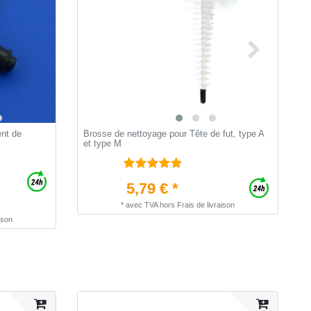
ent de
Brosse de nettoyage pour Tête de fut, type A
B
et type M
d
5,79 € *
*
avec TVA
hors
Frais de livraison
ison