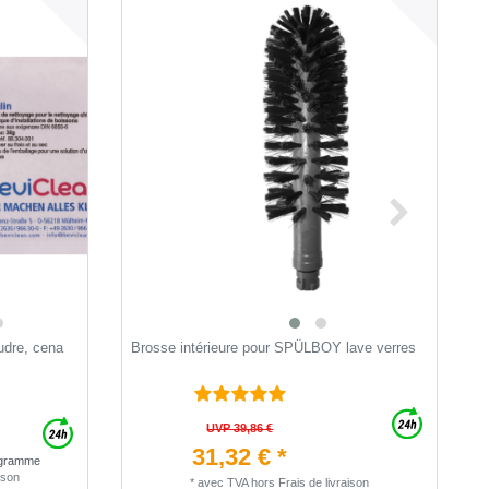
udre, сena
Brosse intérieure pour SPÜLBOY lave verres
T
n
UVP 39,86 €
31,32 € *
logramme
ison
*
avec TVA
hors
Frais de livraison