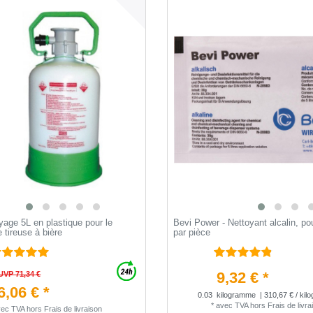
yage 5L en plastique pour le
Bevi Power - Nettoyant alcalin, po
 tireuse à bière
par pièce
9,32 € *
UVP 71,34 €
6,06 € *
0.03
kilogramme
| 310,67 € / ki
*
avec TVA
hors
Frais de livra
vec TVA
hors
Frais de livraison