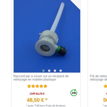
Raccord per a visser sur un récipient de
Fût de netto
nettoyage en matière plastique
nettoyage de
UVP 61,73 €
48,50 € *
5
*
avec TVA
hors
Frais de livraison
*
a