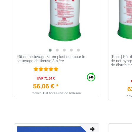
Fût de nettoyage 5L en plastique pour le
[Pack] Fût d
nettoyage de tireuse à bière
de nettoyage
de distribut
UVP 71,34 €
56,06 € *
6
*
avec TVA
hors
Frais de livraison
*
a