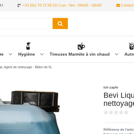
 !
+33 (0)1 70 72 59 20 / Lun - Ven : 09h00 - 18h00
Contact
ère
Hygiène
Tireuses Marmite à vin chaud
Aut
ge, Agent de nettoyage - Bidon de 5L
Ich-zapfe
Bevi Liq
nettoyag
Référence de l’arti