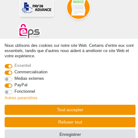
Nous utilisons des cookies sur notre site Web. Certains d’entre eux sont
© Copyright 2026 | Tous droits réservés. -Tous droits réservés – Les
essentiels, tandis que d’autres nous aident à améliorer ce site Web et
prix indiqués par le Vendeur au moment de la commande sont libellés
votre expérience.
en Euros TTC. Les conditions s’appliquent aux livraisons en France !
Essentiel
Commercialisation
Contact
Rétracter le contrat ici
Médias externes
PayPal
Fonctionnel
Autres paramètres
Tout accepter
Refuser tout
Enregistrer