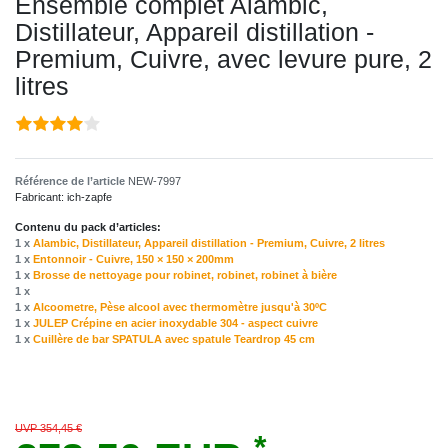
Ensemble complet Alambic,
Distillateur, Appareil distillation -
Premium, Cuivre, avec levure pure, 2
litres
Référence de l’article
NEW-7997
Fabricant:
ich-zapfe
Contenu du pack d’articles:
1 x
Alambic, Distillateur, Appareil distillation - Premium, Cuivre, 2 litres
1 x
Entonnoir - Cuivre, 150 × 150 × 200mm
1 x
Brosse de nettoyage pour robinet, robinet, robinet à bière
1 x
1 x
Alcoometre, Pèse alcool avec thermomètre jusqu'à 30ºC
1 x
JULEP Crépine en acier inoxydable 304 - aspect cuivre
1 x
Cuillère de bar SPATULA avec spatule Teardrop 45 cm
UVP 354,45 €
*