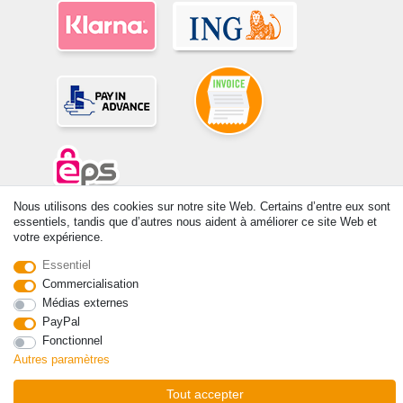
Nous utilisons des cookies sur notre site Web. Certains d’entre eux sont
essentiels, tandis que d’autres nous aident à améliorer ce site Web et
© Copyright 2026 | Tous droits réservés. -Tous droits réservés – Les
votre expérience.
prix indiqués par le Vendeur au moment de la commande sont libellés
en Euros TTC. Les conditions s’appliquent aux livraisons en France !
Essentiel
Commercialisation
Contact
Rétracter le contrat ici
Médias externes
PayPal
Fonctionnel
Autres paramètres
Tout accepter