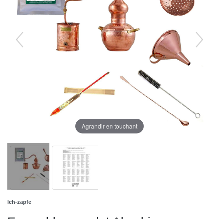
Agrandir en touchant
Ich-zapfe