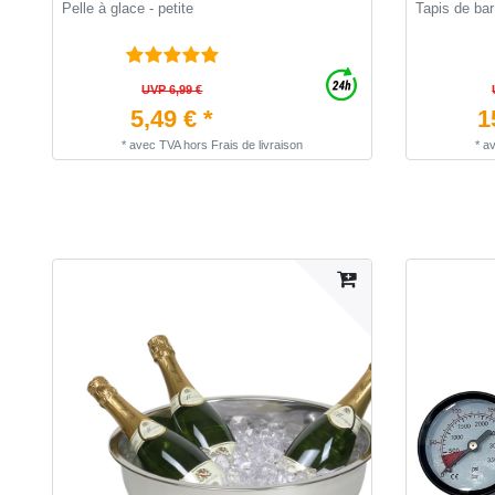
Pelle à glace - petite
Tapis de bar
UVP 6,99 €
5,49 € *
1
*
avec TVA
hors
Frais de livraison
*
a