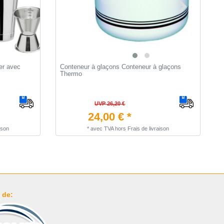
er avec
Conteneur à glaçons Conteneur à glaçons
A
Thermo
B
UVP 26,20 €
24,00 € *
ison
*
avec TVA
hors
Frais de livraison
 de: