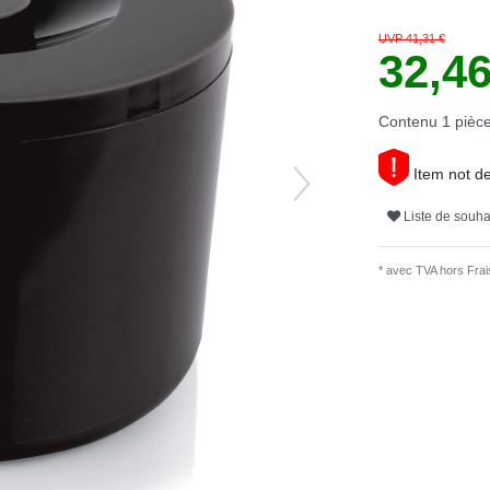
UVP 41,31 €
32,4
Contenu
1
pièc
Item not de
Liste de souha
* avec TVA hors
Frais