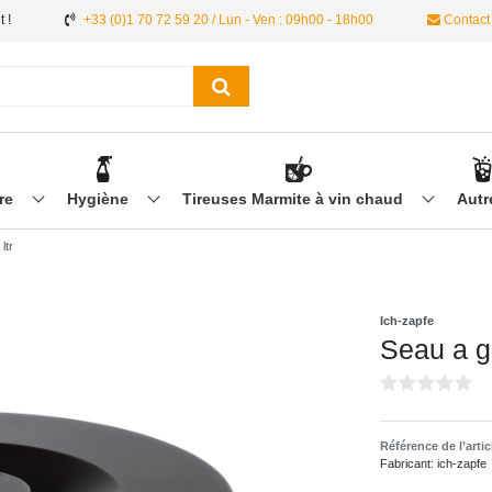
 !
+33 (0)1 70 72 59 20 / Lun - Ven : 09h00 - 18h00
Contact
ère
Hygiène
Tireuses Marmite à vin chaud
Aut
ltr
Ich-zapfe
Seau a gl
Référence de l’arti
Fabricant:
ich-zapfe