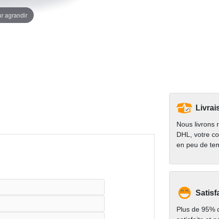
ur agrandir
Livrai
Nous livrons 
DHL, votre co
en peu de te
Satisf
Plus de 95% d