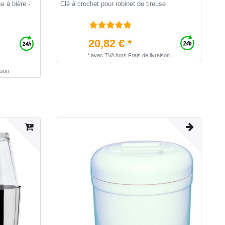
e à bière -
Clé à crochet pour robinet de tireuse
B
,
e
20,82 € *
*
avec TVA
hors
Frais de livraison
ison