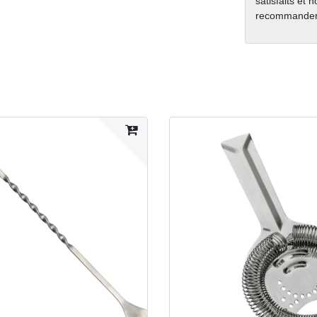
satisfaits et 
recommanden