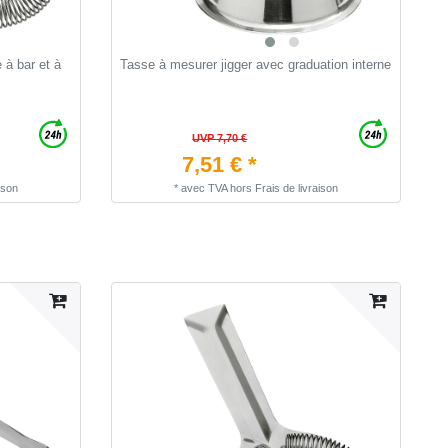
 bar et à
Tasse à mesurer jigger avec graduation interne
B
UVP 7,70 €
7,51 € *
ison
*
avec TVA
hors
Frais de livraison