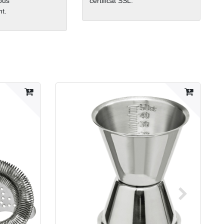
nous
certificat SSL.
t.