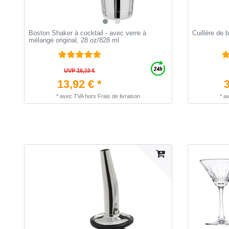
Boston Shaker à cocktail - avec verre à
Cuillère de b
mélange original, 28 oz/828 ml
UVP 16,10 €
13,92 € *
3
*
avec TVA
hors
Frais de livraison
*
a