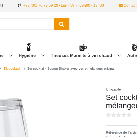
 !
+33 (0)1 70 72 59 20 / Lun - Ven : 09h00 - 18h00
Contact
ère
Hygiène
Tireuses Marmite à vin chaud
Aut
Kit cocktail
Set cocktail - Boston Shaker avec verre mélangeur original
Ich-zapfe
Set cock
mélangeu
Référence de l’arti