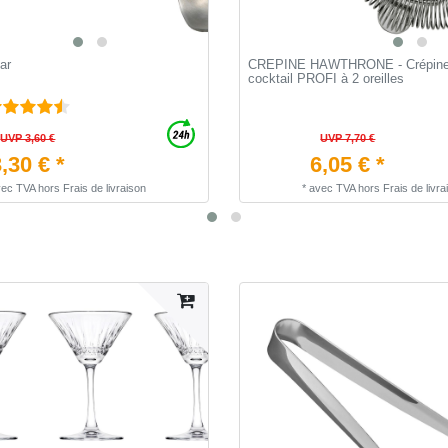
ar
CREPINE HAWTHRONE - Crépine à
cocktail PROFI à 2 oreilles
UVP 3,60 €
UVP 7,70 €
,30 € *
6,05 € *
vec TVA
hors
Frais de livraison
*
avec TVA
hors
Frais de livra