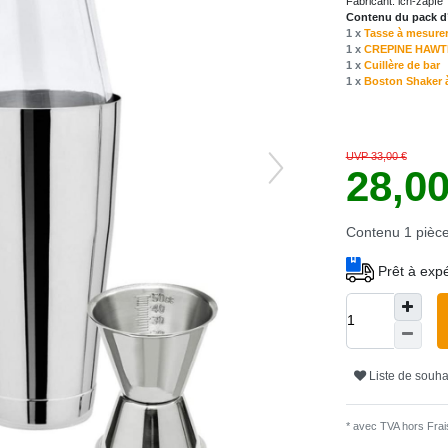
Fabricant:
ich-zapfe
Contenu du pack d’
1 x
Tasse à mesurer
1 x
CREPINE HAWTHRO
1 x
Cuillère de bar
1 x
Boston Shaker à 
UVP 33,00 €
28,0
Contenu
1
pièc
Prêt à expé
Liste de souha
* avec TVA hors
Frais