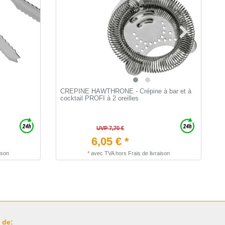
CREPINE HAWTHRONE - Crépine à bar et à
P
cocktail PROFI à 2 oreilles
UVP 7,70 €
6,05 € *
ison
*
avec TVA
hors
Frais de livraison
 de: