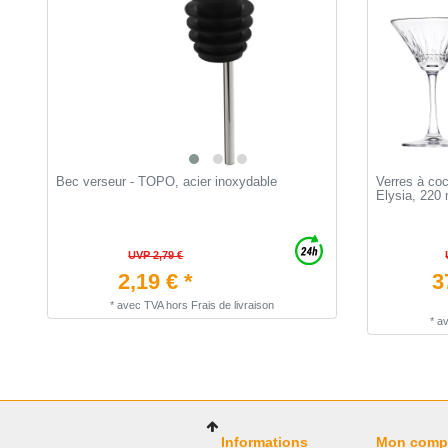
Bec verseur - TOPO, acier inoxydable
Verres à cock
Elysia, 220 
UVP 2,79 €
2,19 € *
3
*
avec TVA
hors
Frais de livraison
*
a
Informations
Mon comp