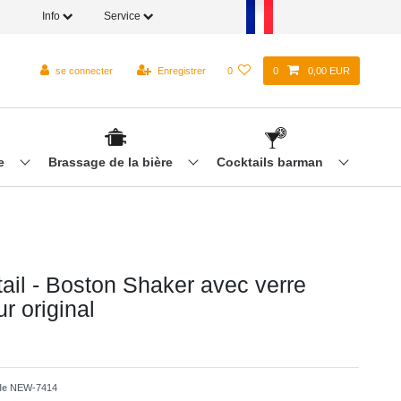
Info
Service
se connecter
Enregistrer
0
0
0,00 EUR
re
Brassage de la bière
Cocktails barman
tail - Boston Shaker avec verre
r original
cle
NEW-7414