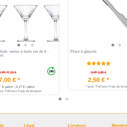
tail, verres à boire set de 6 -
Pince à glaçons
ml
UVP 47,10 €
UVP 2,80 €
7,00 € *
2,50 € *
*
avec TVA
hors
Frais de livra
6
pièce
| 6,17 € / pièce
vec TVA
hors
Frais de livraison
te
Légal
Livraison
Membre