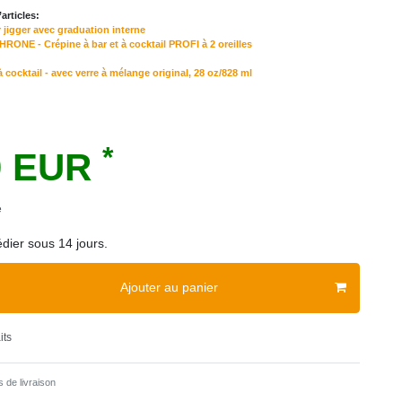
articles:
 jigger avec graduation interne
NE - Crépine à bar et à cocktail PROFI à 2 oreilles
cocktail - avec verre à mélange original, 28 oz/828 ml
*
0 EUR
e
dier sous 14 jours.
Ajouter au panier
its
 de livraison