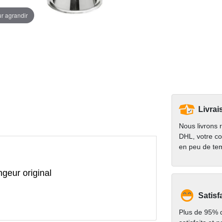
ur agrandir
Livrai
Nous livrons 
DHL, votre co
en peu de te
geur original
Satisf
Plus de 95% d