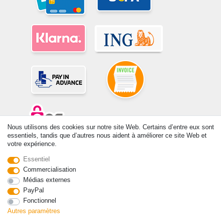
Nous utilisons des cookies sur notre site Web. Certains d’entre eux sont
essentiels, tandis que d’autres nous aident à améliorer ce site Web et
votre expérience.
© Copyright 2026 | Tous droits réservés. -Tous droits réservés – Les
prix indiqués par le Vendeur au moment de la commande sont libellés
Essentiel
en Euros TTC. Les conditions s’appliquent aux livraisons en France !
Commercialisation
Médias externes
Contact
Rétracter le contrat ici
PayPal
Fonctionnel
Autres paramètres