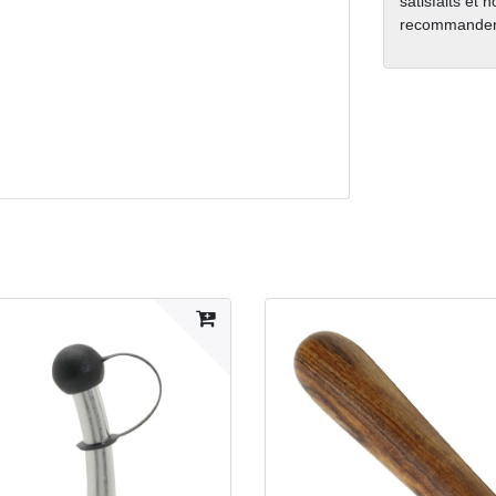
satisfaits et 
recommanden