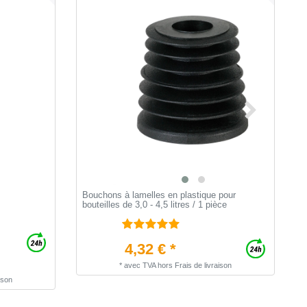
Bouchons à lamelles en plastique pour
V
bouteilles de 3,0 - 4,5 litres / 1 pièce
4,32 € *
*
avec TVA
hors
Frais de livraison
ison