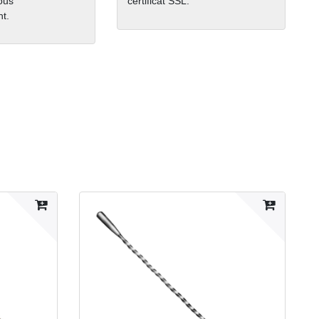
nous
certificat SSL.
t.