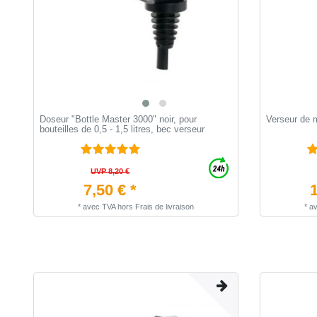
Doseur "Bottle Master 3000" noir, pour
Verseur de 
bouteilles de 0,5 - 1,5 litres, bec verseur
UVP 8,20 €
7,50 € *
1
*
avec TVA
hors
Frais de livraison
*
a