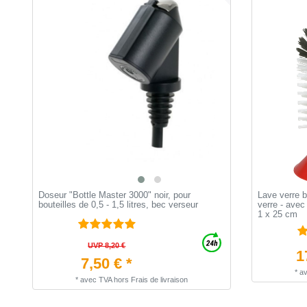
Doseur "Bottle Master 3000" noir, pour
Lave verre 
bouteilles de 0,5 - 1,5 litres, bec verseur
verre - avec
1 x 25 cm
UVP 8,20 €
1
7,50 € *
*
a
*
avec TVA
hors
Frais de livraison