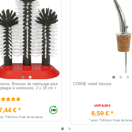
brosse, Brosses de nettoyage pour
CORNE métal Verseur
 plaque à ventouses, 2 x 18 cm +
UVP 8,39 €
7,44 € *
6,59 € *
vec TVA
hors
Frais de livraison
*
avec TVA
hors
Frais de livra