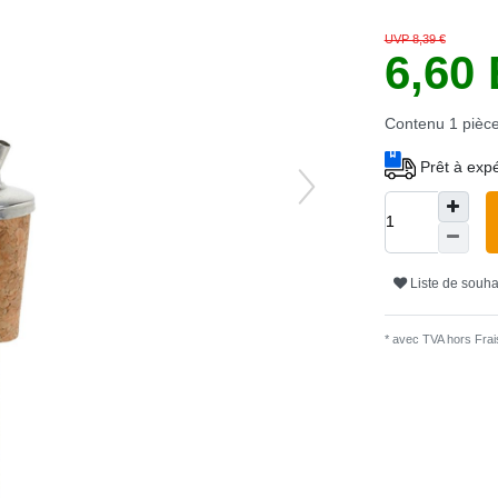
UVP 8,39 €
6,60
Contenu
1
pièc
Prêt à expé
Liste de souha
* avec TVA hors
Frais