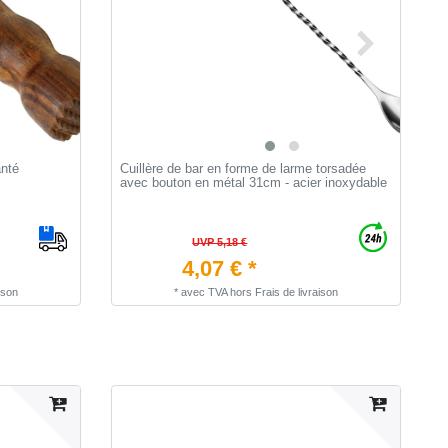
nté
Cuillère de bar en forme de larme torsadée
V
avec bouton en métal 31cm - acier inoxydable
E
UVP 5,18 €
4,07 € *
ison
*
avec TVA
hors
Frais de livraison