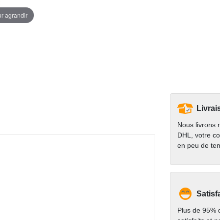
ur agrandir
Livrai
Nous livrons 
DHL, votre co
en peu de te
Satisf
Plus de 95% d