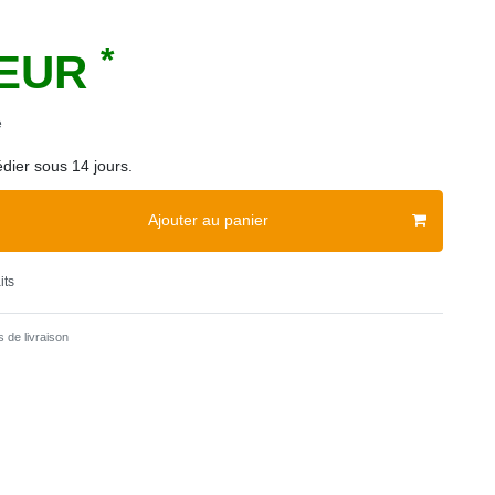
*
 EUR
e
dier sous 14 jours.
Ajouter au panier
its
 de livraison