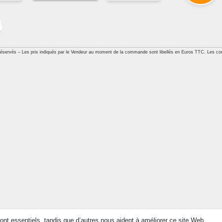
réservés – Les prix indiqués par le Vendeur au moment de la commande sont libellés en Euros TTC. Les con
ont essentiels, tandis que d’autres nous aident à améliorer ce site Web