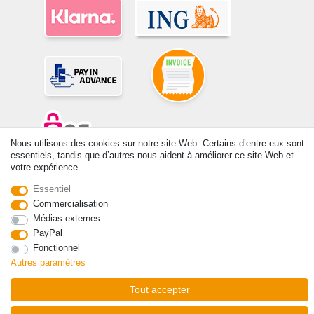
Nous utilisons des cookies sur notre site Web. Certains d’entre eux sont
essentiels, tandis que d’autres nous aident à améliorer ce site Web et
votre expérience.
© Copyright 2026 | Tous droits réservés. -Tous droits réservés – Les
prix indiqués par le Vendeur au moment de la commande sont libellés
Essentiel
en Euros TTC. Les conditions s’appliquent aux livraisons en France !
Commercialisation
Médias externes
Contact
Rétracter le contrat ici
PayPal
Fonctionnel
Autres paramètres
Tout accepter