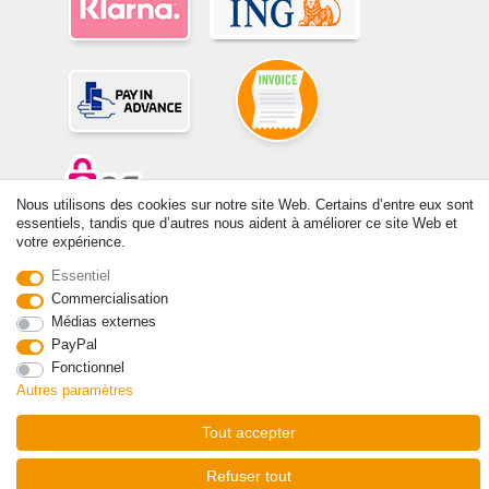
Nous utilisons des cookies sur notre site Web. Certains d’entre eux sont
essentiels, tandis que d’autres nous aident à améliorer ce site Web et
votre expérience.
© Copyright 2026 | Tous droits réservés. -Tous droits réservés – Les
prix indiqués par le Vendeur au moment de la commande sont libellés
Essentiel
en Euros TTC. Les conditions s’appliquent aux livraisons en France !
Commercialisation
Médias externes
Contact
Rétracter le contrat ici
PayPal
Fonctionnel
Autres paramètres
Tout accepter
Refuser tout