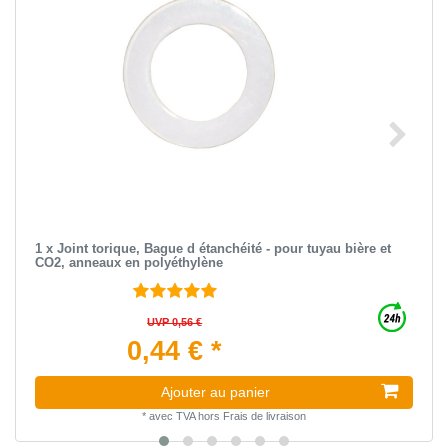
1 x Joint torique, Bague d étanchéité - pour tuyau bière et
CO2, anneaux en polyéthylène
UVP 0,56 €
0,44 € *
Ajouter au panier
*
avec TVA
hors
Frais de livraison