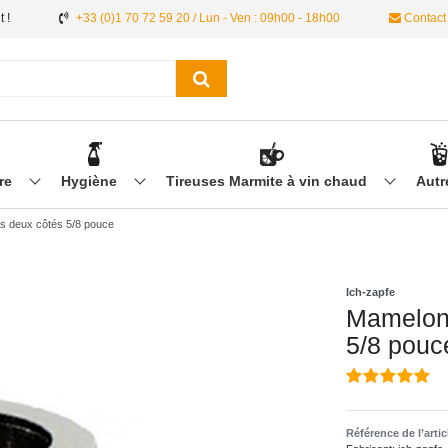
 !
+33 (0)1 70 72 59 20 / Lun - Ven : 09h00 - 18h00
Contact
ère
Hygiène
Tireuses Marmite à vin chaud
Aut
es deux côtés 5/8 pouce
Ich-zapfe
Mamelon 
5/8 pouc
Référence de l’arti