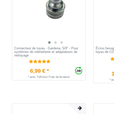
Connecteur de tuyau - Gardena, 5/8" - Pour
Écrou hexago
systèmes de robinetterie et adaptateurs de
tuyau de C
nettoyage
6,99 € *
1
*
avec TVA
hors
Frais de livraison
*
a