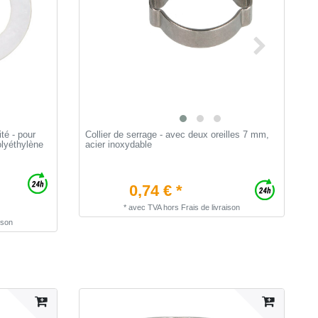
té - pour
Collier de serrage - avec deux oreilles 7 mm,
R
olyéthylène
acier inoxydable
C
d
0,74 € *
*
avec TVA
hors
Frais de livraison
ison