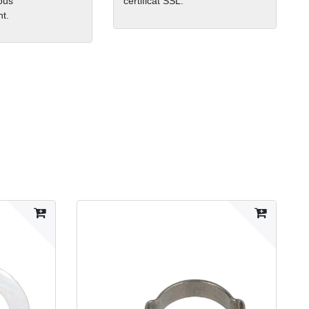
nous
certificat SSL.
t.