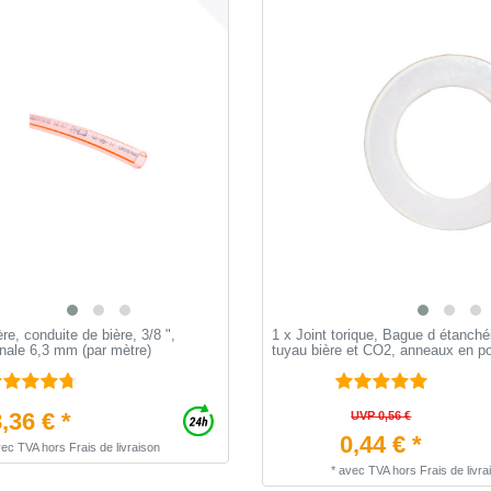
re, conduite de bière, 3/8 ",
1 x Joint torique, Bague d étanchéi
nale 6,3 mm (par mètre)
tuyau bière et CO2, anneaux en p
,36 € *
UVP 0,56 €
0,44 € *
vec TVA
hors
Frais de livraison
*
avec TVA
hors
Frais de livra