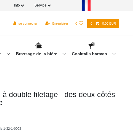
Info
Service
se connecter
Enregistrer
0
0
0,00 EUR
re
Brassage de la bière
Cocktails barman
à double filetage - des deux côtés
e
cle
1-32-1-0003