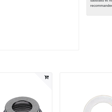
satisfaits et 
recommanden