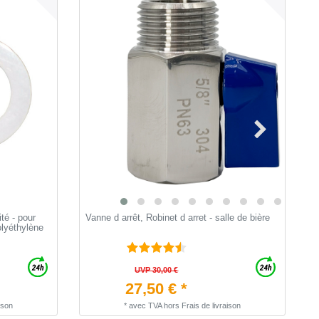
té - pour
Vanne d arrêt, Robinet d arret - salle de bière
T
olyéthylène
t
UVP 30,00 €
27,50 € *
ison
*
avec TVA
hors
Frais de livraison