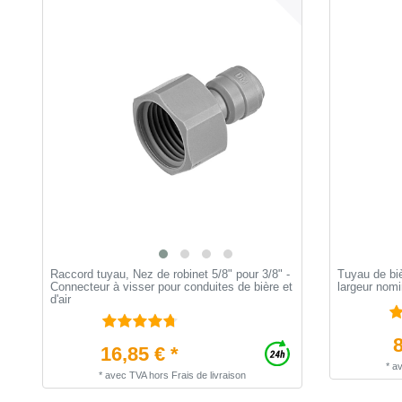
Raccord tuyau, Nez de robinet 5/8" pour 3/8" -
Tuyau de biè
Connecteur à visser pour conduites de bière et
largeur nomi
d'air
8
16,85 € *
*
a
*
avec TVA
hors
Frais de livraison