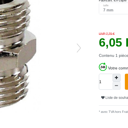
Fabricant:
ich-zapfe
taille
UVP 7,70 €
6,05
Contenu
1
pièc
Votre comm
Liste de souha
* avec TVA hors
Frais