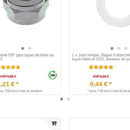
nal 5/8" pour tuyau de bière ou
1 x Joint torique, Bague d étanchéi
O2
tuyau bière et CO2, anneaux en p
UVP 5,95 €
UVP 0,56 €
,21 € *
0,44 € *
vec TVA
hors
Frais de livraison
*
avec TVA
hors
Frais de livra