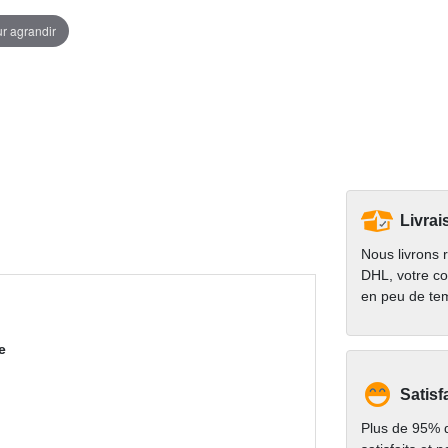
ur agrandir
Livrai
Nous livrons 
DHL, votre co
en peu de te
e
Satisf
Plus de 95% d