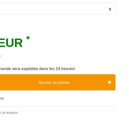
*
 EUR
e
ande sera expédiée dans les 24 heures!
Ajouter au panier
its
 de livraison