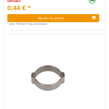
UVP 0,56 €
0,44 € *
Ajouter au panier
*
avec TVA
hors
Frais de livraison