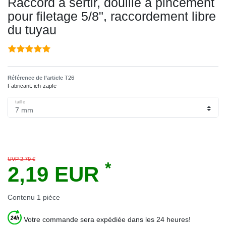
Raccord à sertir, douille à pincement
pour filetage 5/8", raccordement libre
du tuyau
Référence de l’article
T26
Fabricant:
ich-zapfe
taille
UVP 2,79 €
*
2,19 EUR
Contenu
1
pièce
Votre commande sera expédiée dans les 24 heures!