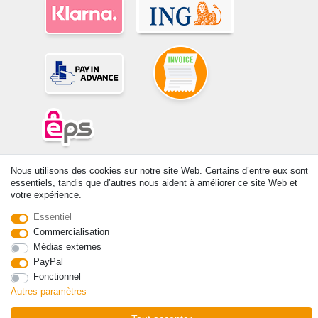
© Copyright 2026 | Tous droits réservés. -Tous droits réservés – Les
Nous utilisons des cookies sur notre site Web. Certains d’entre eux sont
prix indiqués par le Vendeur au moment de la commande sont libellés
essentiels, tandis que d’autres nous aident à améliorer ce site Web et
votre expérience.
en Euros TTC. Les conditions s’appliquent aux livraisons en France !
Essentiel
Contact
Rétracter le contrat ici
Commercialisation
Médias externes
PayPal
Fonctionnel
Autres paramètres