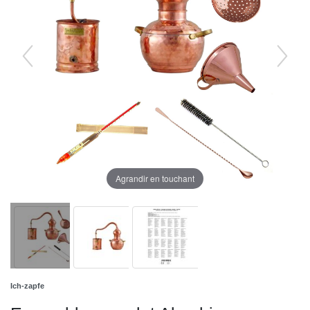
Agrandir en touchant
Ich-zapfe