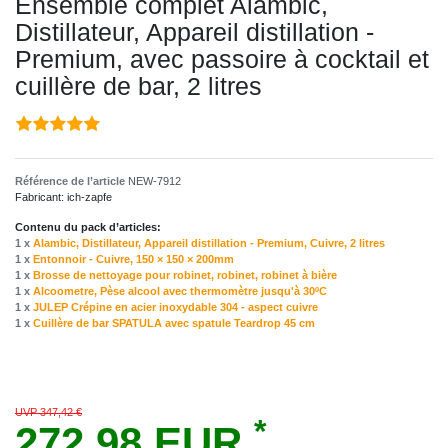
Ensemble complet Alambic,
Distillateur, Appareil distillation -
Premium, avec passoire à cocktail et
cuillère de bar, 2 litres
Référence de l’article
NEW-7912
Fabricant:
ich-zapfe
Contenu du pack d’articles:
1 x
Alambic, Distillateur, Appareil distillation - Premium, Cuivre, 2 litres
1 x
Entonnoir - Cuivre, 150 × 150 × 200mm
1 x
Brosse de nettoyage pour robinet, robinet, robinet à bière
1 x
Alcoometre, Pèse alcool avec thermomètre jusqu'à 30ºC
1 x
JULEP Crépine en acier inoxydable 304 - aspect cuivre
1 x
Cuillère de bar SPATULA avec spatule Teardrop 45 cm
UVP 347,42 €
*
272,98 EUR