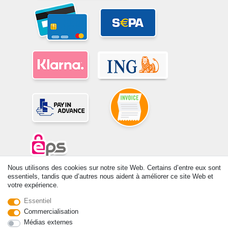
Nous utilisons des cookies sur notre site Web. Certains d’entre eux sont
essentiels, tandis que d’autres nous aident à améliorer ce site Web et
© Copyright 2026 | Tous droits réservés. -Tous droits réservés – Les
votre expérience.
prix indiqués par le Vendeur au moment de la commande sont libellés
en Euros TTC. Les conditions s’appliquent aux livraisons en France !
Essentiel
Commercialisation
Contact
Rétracter le contrat ici
Médias externes