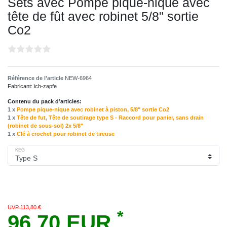
Sets avec Pompe pique-nique avec
tête de fût avec robinet 5/8" sortie
Co2
Référence de l’article
NEW-6964
Fabricant:
ich-zapfe
Contenu du pack d’articles:
1 x
Pompe pique-nique avec robinet à piston, 5/8" sortie Co2
1 x
Tête de fut, Tête de soutirage type S - Raccord pour panier, sans drain
(robinet de sous-sol) 2x 5/8"
1 x
Clé à crochet pour robinet de tireuse
KEG
UVP 113,80 €
*
96,70 EUR