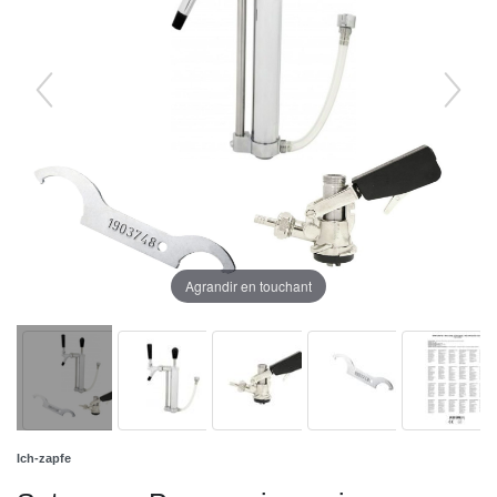
Agrandir en touchant
Ich-zapfe