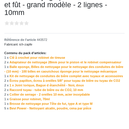
et fût - grand modèle - 2 lignes -
10mm
Référence de l’article
443572
Fabricant:
ich-zapfe
Contenu du pack d’articles:
1 x
Clé à crochet pour robinet de tireuse
2 x
Adaptateur de nettoyage 28mm pour le piston et le robinet compensateur
1 x
Balle eponge, Billes de nettoyage pour le nettoyage des conduites de bière
- (10 mm) - 100 billes en caoutchouc éponge pour le nettoyage mécanique
1 x
Kit de nettoyage de conduites de bière complet avec tuyaux et accessoires
2 x
Écrou papillon, écrou à oreilles 5/8" pour tuyau de bière ou tuyau de CO2
2 x
1 x Joint torique, Bague d étanchéité - Noir, doux
2 x
Raccord tuyau - tube de bière ou de CO2, 10 mm
2 x
Collier de serrage - 2 oreilles 10 mm, acier inoxydable
1 x
Graisse pour robinet, 70ml
1 x
Brosse de nettoyage pour Tête de fut, type A et type M
5 x
Bevi Power - Nettoyant alcalin, poudre, сena par pièce