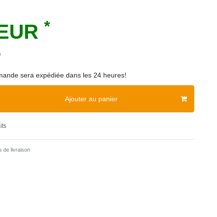
*
 EUR
e
ande sera expédiée dans les 24 heures!
Ajouter au panier
its
 de livraison