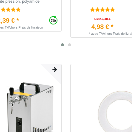
ute pression, polyamide
,39 € *
UVP 6,40 €
4,98 € *
vec TVA
hors
Frais de livraison
*
avec TVA
hors
Frais de livra