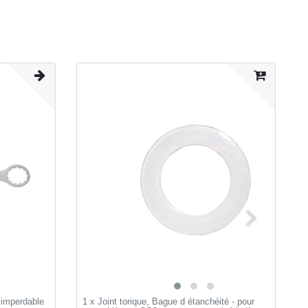
 imperdable
1 x Joint torique, Bague d étanchéité - pour
J