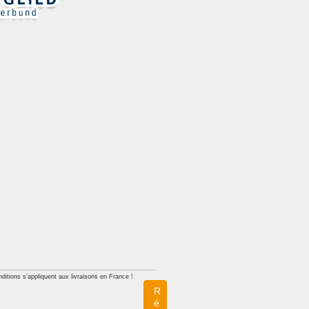
ditions s’appliquent aux livraisons en France !
R
é