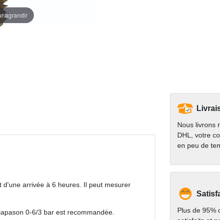
ur agrandir
Livrai
Nous livrons 
DHL, votre co
en peu de te
 d'une arrivée à 6 heures. Il peut mesurer
Satisf
Plus de 95% d
diapason 0-6/3 bar est recommandée.