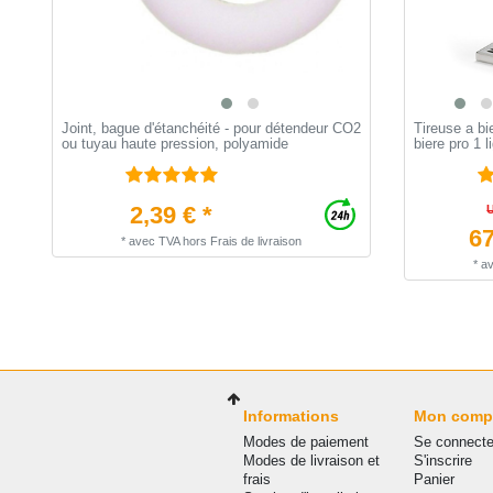
Joint, bague d'étanchéité - pour détendeur CO2
Tireuse a b
ou tuyau haute pression, polyamide
biere pro 1 l
2,39 € *
67
*
avec TVA
hors
Frais de livraison
*
a
Informations
Mon comp
Modes de paiement
Se connecte
Modes de livraison et
S'inscrire
frais
Panier