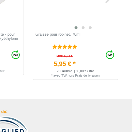
té - pour
Graisse pour robinet, 70ml
C
olyéthylène
UVP 6,24 €
5,95 € *
ison
70
millilitre
| 85,00 € / litre
*
avec TVA
hors
Frais de livraison
 de: