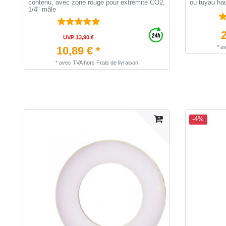
contenu, avec zone rouge pour extrémité CO2,
ou tuyau ha
1/4" mâle
2
UVP 13,90 €
*
a
10,89 € *
*
avec TVA
hors
Frais de livraison
-4%