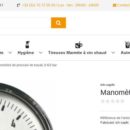
 !
+33 (0)1 70 72 59 20 / Lun - Ven : 09h00 - 18h00
Contact
ère
Hygiène
Tireuses Marmite à vin chaud
Aut
omètre de pression de travail, 0-6/3 bar
Ich-zapfe
Manomètr
Référence de l’arti
Fabricant:
ich-zapfe