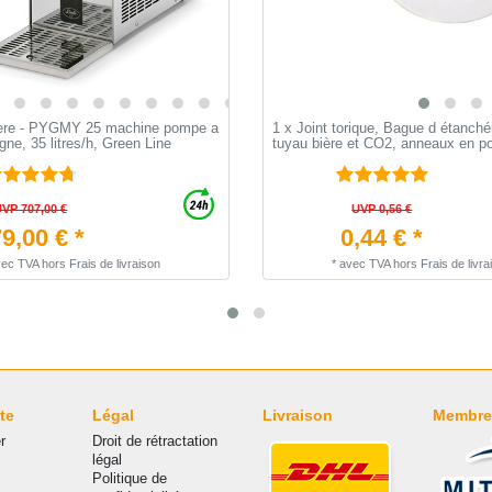
iere - PYGMY 25 machine pompe a
1 x Joint torique, Bague d étanchéi
igne, 35 litres/h, Green Line
tuyau bière et CO2, anneaux en p
UVP 707,00 €
UVP 0,56 €
9,00 € *
0,44 € *
vec TVA
hors
Frais de livraison
*
avec TVA
hors
Frais de livra
te
Légal
Livraison
Membre
r
Droit de rétractation
légal
Politique de