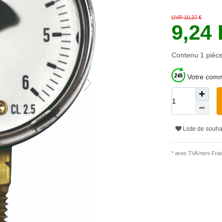
UVP 10,37 €
9,24
Contenu
1
pièc
Votre comm
Liste de souha
* avec TVA hors
Frais