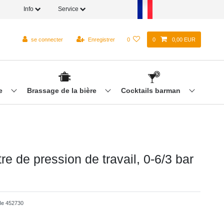
Info
Service
se connecter
Enregistrer
0
0
0,00 EUR
re
Brassage de la bière
Cocktails barman
e de pression de travail, 0-6/3 bar
cle
452730