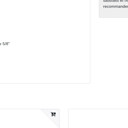
satisfaits et 
recommanden
e 5/8"