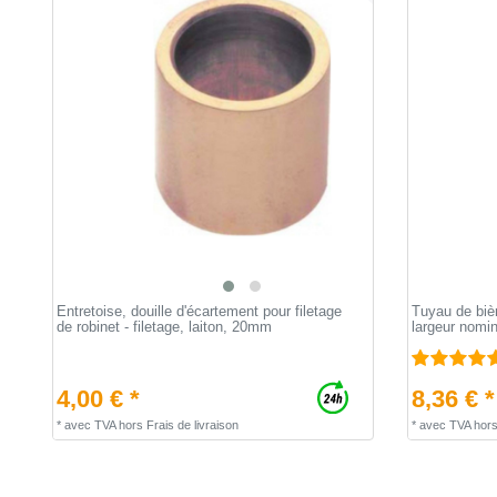
Entretoise, douille d'écartement pour filetage
Tuyau de bièr
de robinet - filetage, laiton, 20mm
largeur nomi
4,00 € *
8,36 € *
*
avec TVA
hors
Frais de livraison
*
avec TVA
hor