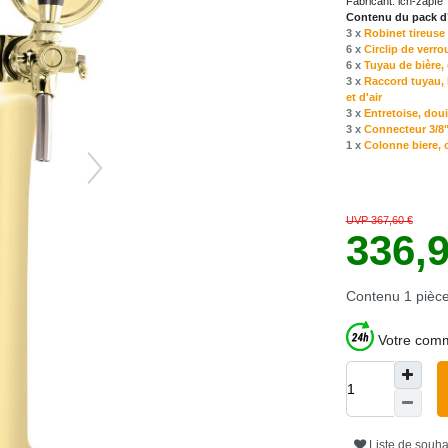
Fabricant:
ich-zapfe
Contenu du pack d’
3 x
Robinet tireuse
6 x
Circlip de verro
6 x
Tuyau de bière, 
3 x
Raccord tuyau, 
et d'air
3 x
Entretoise, doui
3 x
Connecteur 3/8" 
1 x
Colonne biere, o
UVP 367,60 €
336,
Contenu
1
pièc
Votre comm
Liste de souha