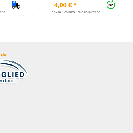
4,00 € *
ison
*
avec TVA
hors
Frais de livraison
 de: