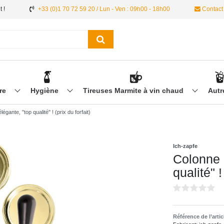
 !
+33 (0)1 70 72 59 20 / Lun - Ven : 09h00 - 18h00
Contact
ère
Hygiène
Tireuses Marmite à vin chaud
Aut
égante, "top qualité" ! (prix du forfait)
Ich-zapfe
Colonne b
qualité" !
Référence de l’arti