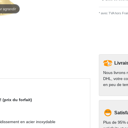
ur agrandir
* avec TVA hors
Frais
Livrai
Nous livrons 
DHL, votre co
en peu de te
 (prix du forfait)
Satisf
oidissement en acier inoxydable
Plus de 95% d