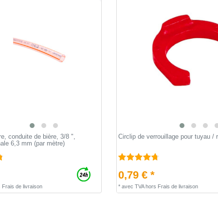
e, conduite de bière, 3/8 ",
Circlip de verrouillage pour tuyau / 
nale 6,3 mm (par mètre)
0,79 € *
s
Frais de livraison
*
avec TVA
hors
Frais de livraison