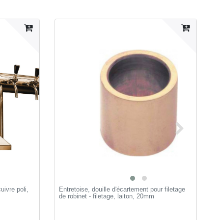
ivre poli,
Entretoise, douille d'écartement pour filetage
M
de robinet - filetage, laiton, 20mm
c