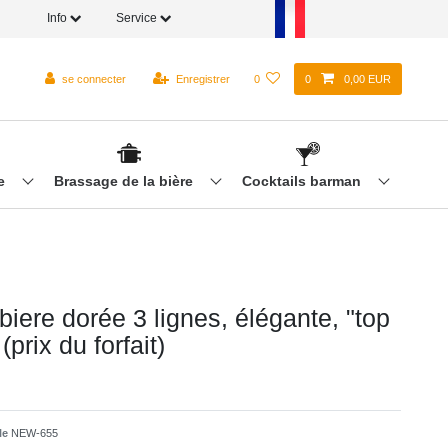
Info
Service
se connecter
Enregistrer
0
0
0,00 EUR
re
Brassage de la bière
Cocktails barman
iere dorée 3 lignes, élégante, "top
 (prix du forfait)
cle
NEW-655