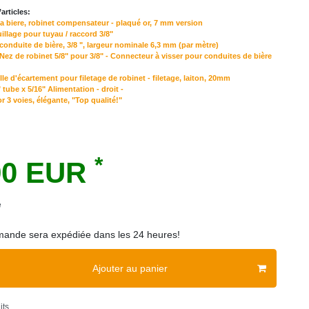
articles:
 a biere, robinet compensateur - plaqué or, 7 mm version
uillage pour tuyau / raccord 3/8"
conduite de bière, 3/8 ", largeur nominale 6,3 mm (par mètre)
Nez de robinet 5/8" pour 3/8" - Connecteur à visser pour conduites de bière
lle d'écartement pour filetage de robinet - filetage, laiton, 20mm
tube x 5/16" Alimentation - droit -
r 3 voies, élégante, "Top qualité!"
*
90 EUR
e
ande sera expédiée dans les 24 heures!
Ajouter au panier
its