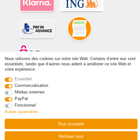
Nous utilisons des cookies sur notre site Web. Certains d’entre eux sont
essentiels, tandis que d’autres nous aident à améliorer ce site Web et
votre expérience.
© Copyright 2026 | Tous droits réservés. -Tous droits réservés – Les
prix indiqués par le Vendeur au moment de la commande sont libellés
Essentiel
en Euros TTC. Les conditions s’appliquent aux livraisons en France !
Commercialisation
Médias externes
Contact
Rétracter le contrat ici
PayPal
Fonctionnel
Autres paramètres
Tout accepter
Refuser tout