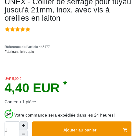
UNEX - Collier de serrage pour tuyau
jusqu'à 21mm, inox, avec vis à
oreilles en laiton
Référence de l’article
443477
Fabricant:
ich-zapfe
UVP 5,00 €
*
4,40 EUR
Contenu
1
pièce
Votre commande sera expédiée dans les 24 heures!
Ajouter au panier