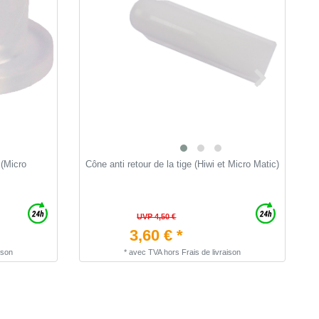
 (Micro
Cône anti retour de la tige (Hiwi et Micro Matic)
J
5
c
UVP 4,50 €
3,60 € *
ison
*
avec TVA
hors
Frais de livraison