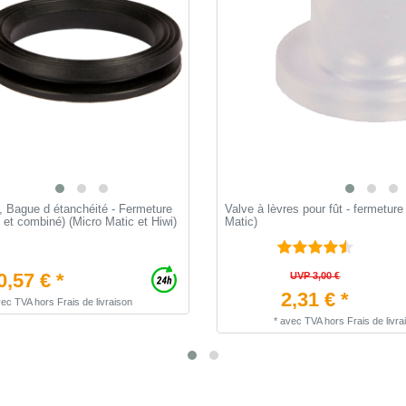
e, Bague d étanchéité - Fermeture
Valve à lèvres pour fût - fermeture
t et combiné) (Micro Matic et Hiwi)
Matic)
0,57 € *
UVP 3,00 €
2,31 € *
vec TVA
hors
Frais de livraison
*
avec TVA
hors
Frais de livra