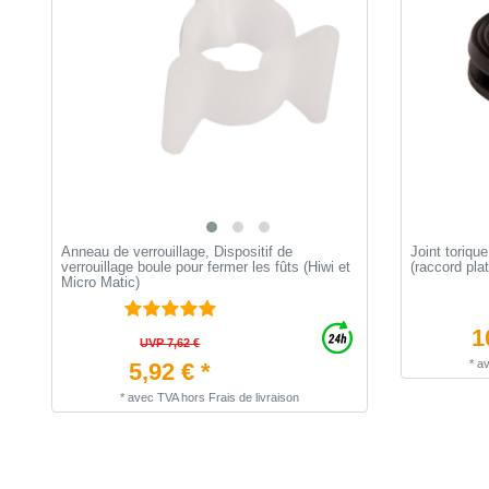
Anneau de verrouillage, Dispositif de
Joint toriqu
verrouillage boule pour fermer les fûts (Hiwi et
(raccord pla
Micro Matic)
1
UVP 7,62 €
*
a
5,92 € *
*
avec TVA
hors
Frais de livraison