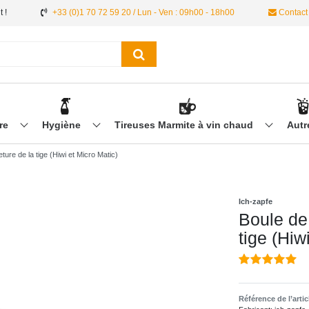
 !
+33 (0)1 70 72 59 20 / Lun - Ven : 09h00 - 18h00
Contact
ère
Hygiène
Tireuses Marmite à vin chaud
Aut
ture de la tige (Hiwi et Micro Matic)
Ich-zapfe
Boule de 
tige (Hiw
Référence de l’arti