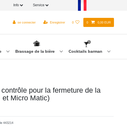
Info
Service
se connecter
Enregistrer
0
0
0,00 EUR
re
Brassage de la bière
Cocktails barman
contrôle pour la fermeture de la
i et Micro Matic)
cle
443214