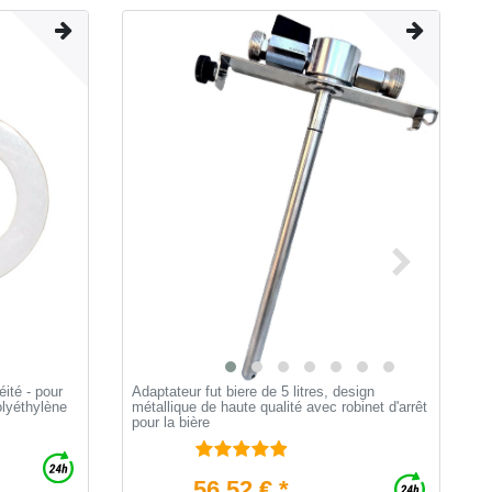
ité - pour
Adaptateur fut biere de 5 litres, design
A
olyéthylène
métallique de haute qualité avec robinet d'arrêt
v
pour la bière
M
56,52 € *