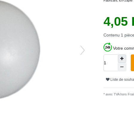
Fabricant:
ich-zapfe
4,05
Contenu
1
pièc
Votre comm
Liste de souha
* avec TVA hors
Frais