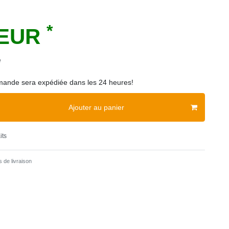
*
 EUR
e
ande sera expédiée dans les 24 heures!
Ajouter au panier
its
 de livraison