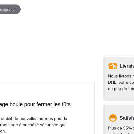
ur agrandir
Livrai
Nous livrons 
DHL, votre co
en peu de te
lage boule pour fermer les fûts
Satisf
) établit de nouvelles normes pour la
rantit une étanchéité sécurisée qui
Plus de 95% d
non.