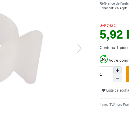
Référence de l’arti
Fabricant:
ich-zapfe
UVP 7,62 €
5,92
Contenu
1
pièc
Votre comm
Liste de souha
* avec TVA hors
Frais