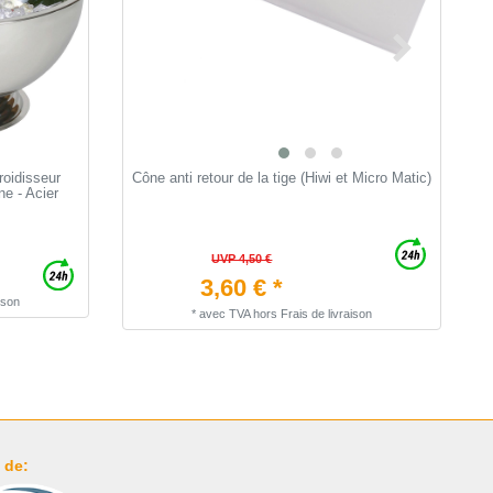
oidisseur
Cône anti retour de la tige (Hiwi et Micro Matic)
T
e - Acier
b
UVP 4,50 €
3,60 € *
ison
*
avec TVA
hors
Frais de livraison
 de: