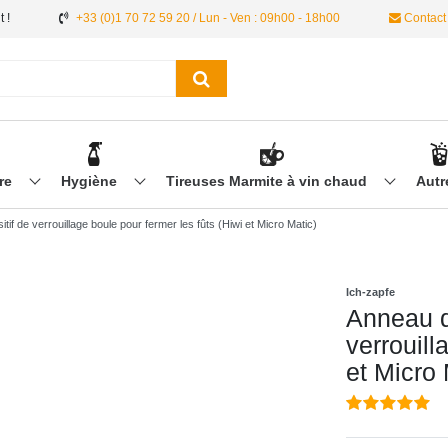
 !
+33 (0)1 70 72 59 20 / Lun - Ven : 09h00 - 18h00
Contact
ère
Hygiène
Tireuses Marmite à vin chaud
Aut
tif de verrouillage boule pour fermer les fûts (Hiwi et Micro Matic)
Ich-zapfe
Anneau de
verrouill
et Micro 