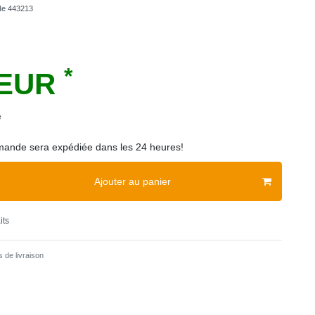
cle
443213
*
 EUR
e
ande sera expédiée dans les 24 heures!
Ajouter au panier
its
 de livraison