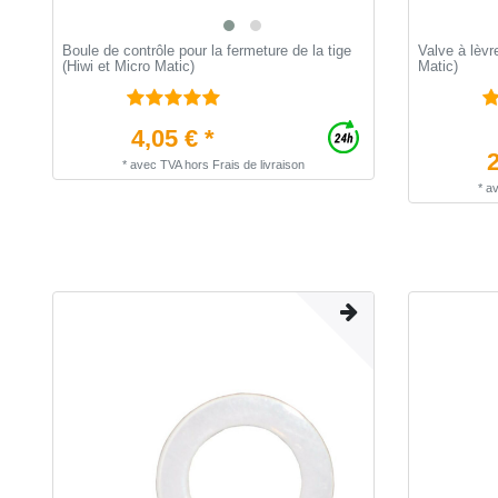
Boule de contrôle pour la fermeture de la tige
Valve à lèvr
(Hiwi et Micro Matic)
Matic)
4,05 € *
2
*
avec TVA
hors
Frais de livraison
*
a