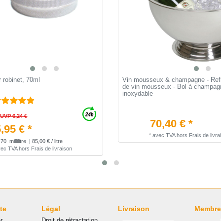
 robinet, 70ml
Vin mousseux & champagne - Refr
de vin mousseux - Bol à champagn
inoxydable
UVP 6,24 €
70,40 € *
,95 € *
*
avec TVA
hors
Frais de livra
70
millilitre
| 85,00 € / litre
vec TVA
hors
Frais de livraison
te
Légal
Livraison
Membre
r
Droit de rétractation