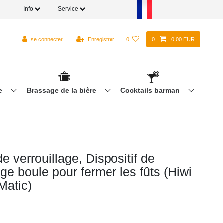
Info
Service
se connecter
Enregistrer
0
0
0,00 EUR
re
Brassage de la bière
Cocktails barman
 verrouillage, Dispositif de
age boule pour fermer les fûts (Hiwi
Matic)