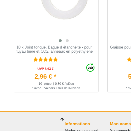
10 x Joint torique, Bague d étanchéité - pour
Graisse pour
tuyau bière et CO2, anneaux en polyéthylène
UVP 3,63 €
2,96 € *
5
10
pièce
| 0,30 € / pièce
*
avec TVA
hors
Frais de livraison
*
a
Informations
Mon comp
Modes de paiement
Se connecte