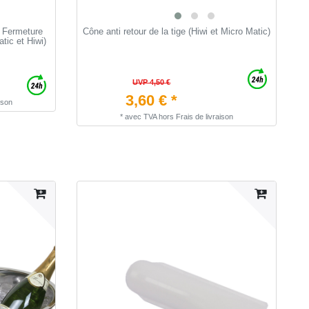
- Fermeture
Cône anti retour de la tige (Hiwi et Micro Matic)
J
tic et Hiwi)
5
c
UVP 4,50 €
3,60 € *
ison
*
avec TVA
hors
Frais de livraison