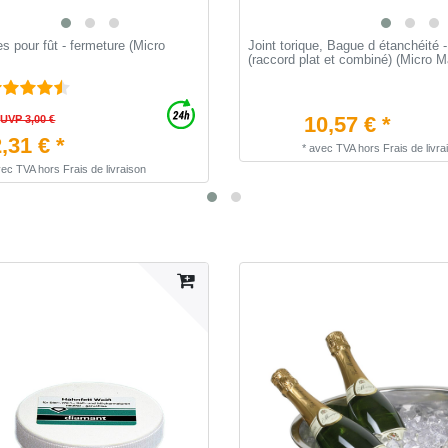
es pour fût - fermeture (Micro
Joint torique, Bague d étanchéité 
(raccord plat et combiné) (Micro Ma
10,57 € *
UVP 3,00 €
,31 € *
*
avec TVA
hors
Frais de livra
vec TVA
hors
Frais de livraison