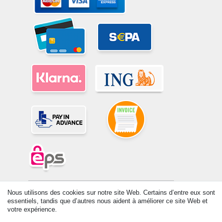
© Copyright 2026 | Tous droits réservés. -Tous droits réservés – Les
Nous utilisons des cookies sur notre site Web. Certains d’entre eux sont
prix indiqués par le Vendeur au moment de la commande sont libellés
essentiels, tandis que d’autres nous aident à améliorer ce site Web et
en Euros TTC. Les conditions s’appliquent aux livraisons en France !
votre expérience.